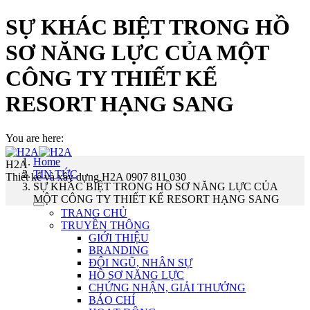
SỰ KHÁC BIỆT TRONG HỒ
SƠ NĂNG LỰC CỦA MỘT
CÔNG TY THIẾT KẾ
RESORT HẠNG SANG
You are here:
Home
H2A
TIN TỨC
Thiết kế và xây dựng H2A 0907 811 030
SỰ KHÁC BIỆT TRONG HỒ SƠ NĂNG LỰC CỦA
MỘT CÔNG TY THIẾT KẾ RESORT HẠNG SANG
TRANG CHỦ
TRUYỀN THÔNG
GIỚI THIỆU
BRANDING
ĐỘI NGŨ, NHÂN SỰ
HỒ SƠ NĂNG LỰC
CHỨNG NHẬN, GIẢI THƯỞNG
BÁO CHÍ