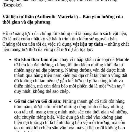
(Bespoke).
Vật liệu tự thân (Authentic Materials) – Bản giao hưởng của
thời gian và địa phương
Hồ sơ năng lực của chúng tôi không chỉ là bảng danh sách vật liệu,
đó là một cuốn nhật ký về hành trình tìm kiếm sự nguyên bản.
Chúng tôi ưu tiên tối đa việc sử dụng
vật liệu tự thân
– những chất
liệu mang hơi thở của vùng đất nơi dự án tọa lạc:
Đá khai thác bản địa:
Thay vì nhập khẩu các loại đá Marble
từ bên kia đại dương, chúng tôi tìm kiếm những khối đá tự
nhiên ngay tại địa phương. Những đường vân đá được hình
thành qua hàng triệu năm kiến tạo địa chất tại chính vùng đất
đó không chỉ tạo nên sự gắn kết hữu cơ giữa công trình và
thiên nhiên, mà còn đảm bảo mỗi phiến đá là một “vân tay”
duy nhất, không thể sao chép.
Gỗ tái chế và Gỗ di sản:
Những thanh gỗ có tuổi đời hàng
trăm năm, được cứu rỗi từ những công trình cổ hay những
con tàu cũ, mang trong mình màu sắc của thời gian và những
câu chuyện riêng biệt. Việc đưa gỗ tái chế vào không gian
hiện đại không chỉ là hành động bảo vệ môi trường, mà còn
tạo ra một lớp chiều sâu văn hóa mà vật liệu mới không bao