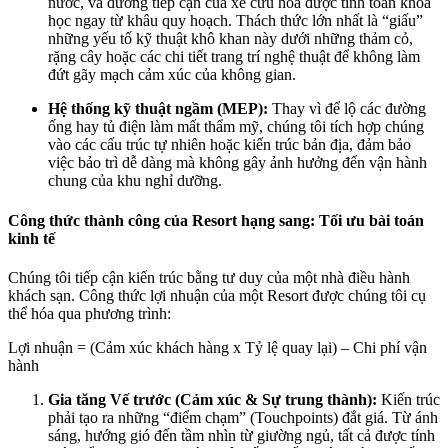
nước, và đường tiếp cận của xe cứu hỏa được tính toán khoa
học ngay từ khâu quy hoạch. Thách thức lớn nhất là “giấu”
những yếu tố kỹ thuật khô khan này dưới những thảm cỏ,
rặng cây hoặc các chi tiết trang trí nghệ thuật để không làm
đứt gãy mạch cảm xúc của không gian.
Hệ thống kỹ thuật ngầm (MEP):
Thay vì để lộ các đường
ống hay tủ điện làm mất thẩm mỹ, chúng tôi tích hợp chúng
vào các cấu trúc tự nhiên hoặc kiến trúc bản địa, đảm bảo
việc bảo trì dễ dàng mà không gây ảnh hưởng đến vận hành
chung của khu nghỉ dưỡng.
Công thức thành công của Resort hạng sang: Tối ưu bài toán
kinh tế
Chúng tôi tiếp cận kiến trúc bằng tư duy của một nhà điều hành
khách sạn. Công thức lợi nhuận của một Resort được chúng tôi cụ
thể hóa qua phương trình:
Lợi nhuận = (Cảm xúc khách hàng x Tỷ lệ quay lại) – Chi phí vận
hành
Gia tăng Vế trước (Cảm xúc & Sự trung thành):
Kiến trúc
phải tạo ra những “điểm chạm” (Touchpoints) đắt giá. Từ ánh
sáng, hướng gió đến tầm nhìn từ giường ngủ, tất cả được tính