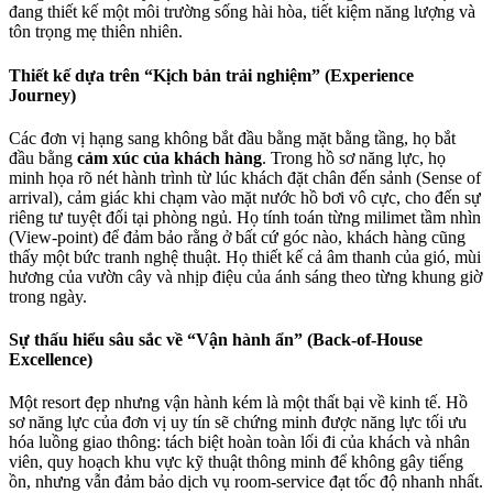
đang thiết kế một môi trường sống hài hòa, tiết kiệm năng lượng và
tôn trọng mẹ thiên nhiên.
Thiết kế dựa trên “Kịch bản trải nghiệm” (Experience
Journey)
Các đơn vị hạng sang không bắt đầu bằng mặt bằng tầng, họ bắt
đầu bằng
cảm xúc của khách hàng
. Trong hồ sơ năng lực, họ
minh họa rõ nét hành trình từ lúc khách đặt chân đến sảnh (Sense of
arrival), cảm giác khi chạm vào mặt nước hồ bơi vô cực, cho đến sự
riêng tư tuyệt đối tại phòng ngủ. Họ tính toán từng milimet tầm nhìn
(View-point) để đảm bảo rằng ở bất cứ góc nào, khách hàng cũng
thấy một bức tranh nghệ thuật. Họ thiết kế cả âm thanh của gió, mùi
hương của vườn cây và nhịp điệu của ánh sáng theo từng khung giờ
trong ngày.
Sự thấu hiểu sâu sắc về “Vận hành ẩn” (Back-of-House
Excellence)
Một resort đẹp nhưng vận hành kém là một thất bại về kinh tế. Hồ
sơ năng lực của đơn vị uy tín sẽ chứng minh được năng lực tối ưu
hóa luồng giao thông: tách biệt hoàn toàn lối đi của khách và nhân
viên, quy hoạch khu vực kỹ thuật thông minh để không gây tiếng
ồn, nhưng vẫn đảm bảo dịch vụ room-service đạt tốc độ nhanh nhất.