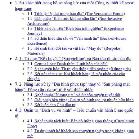
Sự khác biệt trong hồ sơ năng lực của một Công ty thiết kế resort
hạng sang
Triết lý “Vị lai trong bản địa” (The Vernacular Future)
Giải pháp “Kiến trúc không xâm lấn” (Non-Invasive
Architecture)
Thiết kế dựa trên “Kịch bản trải nghiệm” (Experience
Journey)
Sự thấu hiểu sâu sắc về “Vận hành ẩn” (Back-of-House
Excellence)
Hệ sinh thái đối tác và vật liệu “May đo” (Bespoke
Materials)
1. Tư duy “Kể chuyện” (Storytelling) và Bảo tồn di sản bản địa
Genius Loci: Đánh thức “Linh hồn của đất”
Sự chuyển hóa: Từ truyền thống đến ngôn ngữ đương đại
Kết nối cảm xúc: Khi khách hàng là một phần của câu
chuyện
2. Năng lực xử lý “Địa hình phức tạp” thay vì “San phẳng mặt
bằng”: Đẳng cấp của sự tử tế với thiên nhiên
Nghệ thuật “Nương tựa” và Sự hòa quyện tuyệt đối
Giải pháp bền vững: Giá trị vô hình tạo lợi nhuận hữu hình
Kết luận cho Chủ đầu tư
3. Quản trị “Dịch vụ vô hình” – Tiêu chuẩn vận hành 5 sao quốc
tế
Nghệ thuật tách biệt: Bản đồ luồng giao thông (Circulation
Flow)
Tư duy thiết kế khách sạn chuyên nghiệp trong không gian
mở