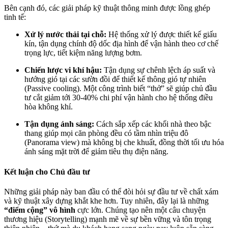
Bên cạnh đó, các giải pháp kỹ thuật thông minh được lồng ghép
tinh tế:
Xử lý nước thải tại chỗ:
Hệ thống xử lý được thiết kế giấu
kín, tận dụng chính độ dốc địa hình để vận hành theo cơ chế
trọng lực, tiết kiệm năng lượng bơm.
Chiến lược vi khí hậu:
Tận dụng sự chênh lệch áp suất và
hướng gió tại các sườn đồi để thiết kế thông gió tự nhiên
(Passive cooling). Một công trình biết “thở” sẽ giúp chủ đầu
tư cắt giảm tới 30-40% chi phí vận hành cho hệ thống điều
hòa không khí.
Tận dụng ánh sáng:
Cách sắp xếp các khối nhà theo bậc
thang giúp mọi căn phòng đều có tầm nhìn triệu đô
(Panorama view) mà không bị che khuất, đồng thời tối ưu hóa
ánh sáng mặt trời để giảm tiêu thụ điện năng.
Kết luận cho Chủ đầu tư
Những giải pháp này ban đầu có thể đòi hỏi sự đầu tư về chất xám
và kỹ thuật xây dựng khắt khe hơn. Tuy nhiên, đây lại là những
“điểm cộng” vô hình
cực lớn. Chúng tạo nên một câu chuyện
thương hiệu (Storytelling) mạnh mẽ về sự bền vững và tôn trọng