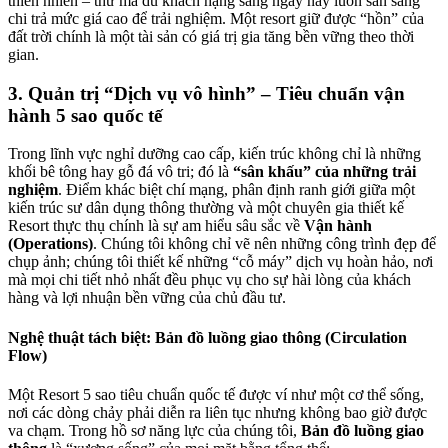
thiên nhiên – thứ mà du khách hạng sang ngày nay luôn sẵn sàng
chi trả mức giá cao để trải nghiệm. Một resort giữ được “hồn” của
đất trời chính là một tài sản có giá trị gia tăng bền vững theo thời
gian.
3. Quản trị “Dịch vụ vô hình” – Tiêu chuẩn vận
hành 5 sao quốc tế
Trong lĩnh vực nghỉ dưỡng cao cấp, kiến trúc không chỉ là những
khối bê tông hay gỗ đá vô tri; đó là
“sân khấu” của những trải
nghiệm
. Điểm khác biệt chí mạng, phân định ranh giới giữa một
kiến trúc sư dân dụng thông thường và một chuyên gia thiết kế
Resort thực thụ chính là sự am hiểu sâu sắc về
Vận hành
(Operations)
. Chúng tôi không chỉ vẽ nên những công trình đẹp để
chụp ảnh; chúng tôi thiết kế những “cỗ máy” dịch vụ hoàn hảo, nơi
mà mọi chi tiết nhỏ nhất đều phục vụ cho sự hài lòng của khách
hàng và lợi nhuận bền vững của chủ đầu tư.
Nghệ thuật tách biệt: Bản đồ luồng giao thông (Circulation
Flow)
Một Resort 5 sao tiêu chuẩn quốc tế được ví như một cơ thể sống,
nơi các dòng chảy phải diễn ra liên tục nhưng không bao giờ được
va chạm. Trong hồ sơ năng lực của chúng tôi,
Bản đồ luồng giao