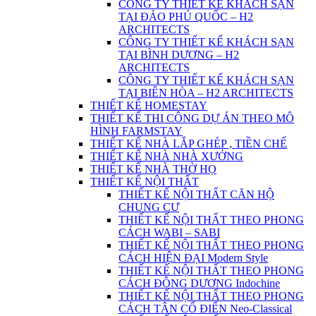
CÔNG TY THIẾT KẾ KHÁCH SẠN
TẠI ĐẢO PHÚ QUỐC – H2
ARCHITECTS
CÔNG TY THIẾT KẾ KHÁCH SẠN
TẠI BÌNH DƯƠNG – H2
ARCHITECTS
CÔNG TY THIẾT KẾ KHÁCH SẠN
TẠI BIÊN HÒA – H2 ARCHITECTS
THIẾT KẾ HOMESTAY
THIẾT KẾ THI CÔNG DỰ ÁN THEO MÔ
HÌNH FARMSTAY
THIẾT KẾ NHÀ LẮP GHÉP , TIỀN CHẾ
THIẾT KẾ NHÀ NHÀ XƯỞNG
THIẾT KẾ NHÀ THỜ HỌ
THIẾT KẾ NỘI THẤT
THIẾT KẾ NỘI THẤT CĂN HỘ
CHUNG CƯ
THIẾT KẾ NỘI THẤT THEO PHONG
CÁCH WABI – SABI
THIẾT KẾ NỘI THẤT THEO PHONG
CÁCH HIỆN ĐẠI Modern Style
THIẾT KẾ NỘI THẤT THEO PHONG
CÁCH ĐÔNG DƯƠNG Indochine
THIẾT KẾ NỘI THẤT THEO PHONG
CÁCH TÂN CỔ ĐIỂN Neo-Classical