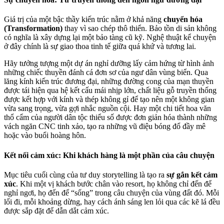
Giá trị của một bậc thầy kiến trúc nằm ở khả năng
chuyển hóa
(Transformation)
thay vì sao chép thô thiển. Bảo tồn di sản không
có nghĩa là xây dựng lại một bảo tàng cũ kỹ. Nghệ thuật kể chuyện
ở đây chính là sự giao thoa tinh tế giữa quá khứ và tương lai.
Hãy tưởng tượng một dự án nghỉ dưỡng lấy cảm hứng từ hình ảnh
những chiếc thuyền đánh cá đơn sơ của ngư dân vùng biển. Qua
lăng kính kiến trúc đương đại, những đường cong của mạn thuyền
được tái hiện qua hệ kết cấu mái nhịp lớn, chất liệu gỗ truyền thống
được kết hợp với kính và thép không gỉ để tạo nên một không gian
vừa sang trọng, vừa gợi nhắc nguồn cội. Hay một chi tiết hoa văn
thổ cẩm của người dân tộc thiểu số được đơn giản hóa thành những
vách ngăn CNC tinh xảo, tạo ra những vũ điệu bóng đổ đầy mê
hoặc vào buổi hoàng hôn.
Kết nối cảm xúc: Khi khách hàng là một phần của câu chuyện
Mục tiêu cuối cùng của tư duy storytelling là tạo ra
sự gắn kết cảm
xúc
. Khi một vị khách bước chân vào resort, họ không chỉ đến để
nghỉ ngơi, họ đến để “sống” trong câu chuyện của vùng đất đó. Mỗi
lối đi, mỗi khoảng dừng, hay cách ánh sáng len lỏi qua các kẽ lá đều
được sắp đặt để dẫn dắt cảm xúc.