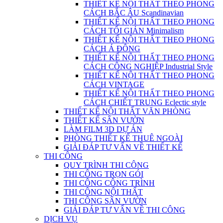
THIẾT KẾ NỘI THẤT THEO PHONG
CÁCH BẮC ÂU Scandinavian
THIẾT KẾ NỘI THẤT THEO PHONG
CÁCH TỐI GIẢN Minimalism
THIẾT KẾ NỘI THẤT THEO PHONG
CÁCH Á ĐÔNG
THIẾT KẾ NỘI THẤT THEO PHONG
CÁCH CÔNG NGHIỆP Industrial Style
THIẾT KẾ NỘI THẤT THEO PHONG
CÁCH VINTAGE
THIẾT KẾ NỘI THẤT THEO PHONG
CÁCH CHIẾT TRUNG Eclectic style
THIẾT KẾ NỘI THẤT VĂN PHÒNG
THIẾT KẾ SÂN VƯỜN
LÀM FILM 3D DỰ ÁN
PHÒNG THIẾT KẾ THUÊ NGOÀI
GIẢI ĐÁP TƯ VẤN VỀ THIẾT KẾ
THI CÔNG
QUY TRÌNH THI CÔNG
THI CÔNG TRỌN GÓI
THI CÔNG CÔNG TRÌNH
THI CÔNG NỘI THẤT
THI CÔNG SÂN VƯỜN
GIẢI ĐÁP TƯ VẤN VỀ THI CÔNG
DỊCH VỤ