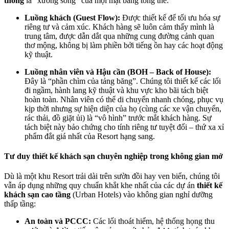
thông
là “xương sống” của mọi mặt bằng tổng thể:
Luồng khách (Guest Flow):
Được thiết kế để tối ưu hóa sự
riêng tư và cảm xúc. Khách hàng sẽ luôn cảm thấy mình là
trung tâm, được dẫn dắt qua những cung đường cảnh quan
thơ mộng, không bị làm phiền bởi tiếng ồn hay các hoạt động
kỹ thuật.
Luồng nhân viên và Hậu cần (BOH – Back of House):
Đây là “phần chìm của tảng băng”. Chúng tôi thiết kế các lối
đi ngầm, hành lang kỹ thuật và khu vực kho bãi tách biệt
hoàn toàn. Nhân viên có thể di chuyển nhanh chóng, phục vụ
kịp thời nhưng sự hiện diện của họ (cùng các xe vận chuyển,
rác thải, đồ giặt ủi) là “vô hình” trước mắt khách hàng. Sự
tách biệt này bảo chứng cho tính riêng tư tuyệt đối – thứ xa xỉ
phẩm đắt giá nhất của Resort hạng sang.
Tư duy thiết kế khách sạn chuyên nghiệp trong không gian mở
Dù là một khu Resort trải dài trên sườn đồi hay ven biển, chúng tôi
vẫn áp dụng những quy chuẩn khắt khe nhất của các dự án
thiết kế
khách sạn cao tầng
(Urban Hotels) vào không gian nghỉ dưỡng
thấp tầng:
An toàn và PCCC:
Các lối thoát hiểm, hệ thống họng thu