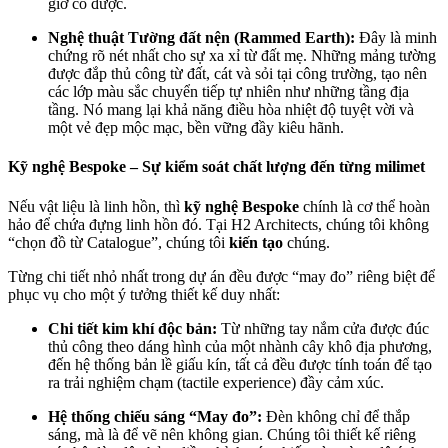
giờ có được.
Nghệ thuật Tường đất nện (Rammed Earth):
Đây là minh
chứng rõ nét nhất cho sự xa xỉ từ đất mẹ. Những mảng tường
được đắp thủ công từ đất, cát và sỏi tại công trường, tạo nên
các lớp màu sắc chuyển tiếp tự nhiên như những tầng địa
tầng. Nó mang lại khả năng điều hòa nhiệt độ tuyệt vời và
một vẻ đẹp mộc mạc, bền vững đầy kiêu hãnh.
Kỹ nghệ Bespoke – Sự kiểm soát chất lượng đến từng milimet
Nếu vật liệu là linh hồn, thì
kỹ nghệ Bespoke
chính là cơ thể hoàn
hảo để chứa đựng linh hồn đó. Tại H2 Architects, chúng tôi không
“chọn đồ từ Catalogue”, chúng tôi
kiến tạo
chúng.
Từng chi tiết nhỏ nhất trong dự án đều được “may đo” riêng biệt để
phục vụ cho một ý tưởng thiết kế duy nhất:
Chi tiết kim khí độc bản:
Từ những tay nắm cửa được đúc
thủ công theo dáng hình của một nhành cây khô địa phương,
đến hệ thống bản lề giấu kín, tất cả đều được tính toán để tạo
ra trải nghiệm chạm (tactile experience) đầy cảm xúc.
Hệ thống chiếu sáng “May đo”:
Đèn không chỉ để thắp
sáng, mà là để vẽ nên không gian. Chúng tôi thiết kế riêng