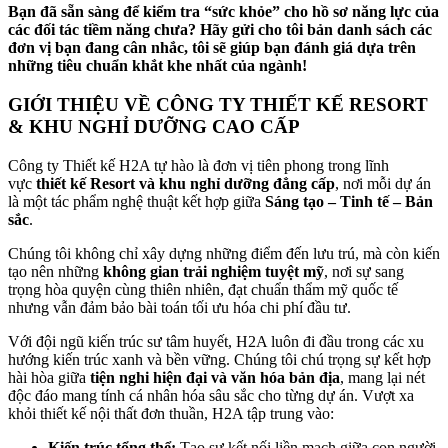
Bạn đã sẵn sàng để kiểm tra “sức khỏe” cho hồ sơ năng lực của
các đối tác tiềm năng chưa? Hãy gửi cho tôi bản danh sách các
đơn vị bạn đang cân nhắc, tôi sẽ giúp bạn đánh giá dựa trên
những tiêu chuẩn khắt khe nhất của ngành!
GIỚI THIỆU VỀ CÔNG TY THIẾT KẾ RESORT
& KHU NGHỈ DƯỠNG CAO CẤP
Công ty Thiết kế H2A tự hào là đơn vị tiên phong trong lĩnh
vực
thiết kế Resort và khu nghỉ dưỡng đẳng cấp
, nơi mỗi dự án
là một tác phẩm nghệ thuật kết hợp giữa
Sáng tạo – Tinh tế – Bản
sắc
.
Chúng tôi không chỉ xây dựng những điểm đến lưu trú, mà còn kiến
tạo nên những
không gian trải nghiệm tuyệt mỹ
, nơi sự sang
trọng hòa quyện cùng thiên nhiên, đạt chuẩn thẩm mỹ quốc tế
nhưng vẫn đảm bảo bài toán tối ưu hóa chi phí đầu tư.
Với đội ngũ kiến trúc sư tâm huyết, H2A luôn đi đầu trong các xu
hướng kiến trúc xanh và bền vững. Chúng tôi chú trọng sự kết hợp
hài hòa giữa
tiện nghi hiện đại và văn hóa bản địa
, mang lại nét
độc đáo mang tính cá nhân hóa sâu sắc cho từng dự án. Vượt xa
khỏi thiết kế nội thất đơn thuần, H2A tập trung vào:
Kiến trúc tổng thể:
Tạo sự kết nối liền mạch giữa con người