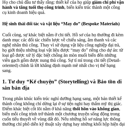
Họ cho chủ đầu tư thấy rằng: thiết kế của họ giúp
giảm chi phí vận
hành và tăng tuổi thọ công trình
, biến kiến trúc thành một công
cụ kinh doanh hiệu quả.
Hệ sinh thái đối tác và vật liệu “May đo” (Bespoke Materials)
Cuối cùng, sự khác biệt nằm ở chi tiết. Hồ sơ của họ thường đi kèm
danh mục các đối tác chiến lược về chiếu sáng, âm thanh và các
nghệ nhân thủ công. Thay vì sử dụng vật liệu công nghiệp đại trà,
họ giới thiệu những loại vật liệu được “may đo” riêng cho dự án: từ
loại gỗ được xử lý đặc biệt chống ăn mòn muối biển đến những
viên gạch gốm được nung thủ công. Sự tỉ mỉ trong chi tiết (Detail-
oriented) chính là lời khẳng định mạnh mẽ nhất cho vị thế hạng
sang.
1. Tư duy “Kể chuyện” (Storytelling) và Bảo tồn di
sản bản địa
Trong phân khúc kiến trúc nghỉ dưỡng hạng sang, một bản thiết kế
thành công không chỉ dừng lại ở sự tiện nghi hay thẩm mỹ thị giác.
Điểm khác biệt cốt lõi nằm ở khả năng
thổi hồn vào không gian
,
biến mỗi công trình trở thành một chương truyện sống động trong
cuốn tiểu thuyết về vùng đất đó. Nếu những hồ sơ năng lực thông
thường chỉ phô diễn kỹ thuật xây dựng hay những khối hộp hiện đại