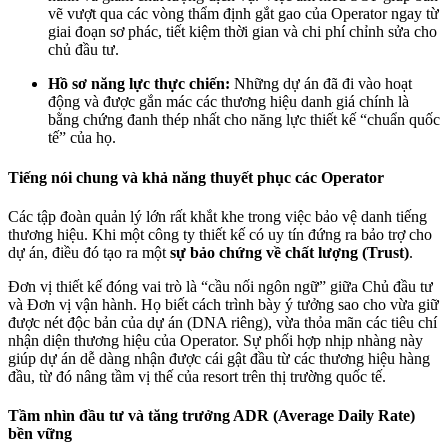
vẽ vượt qua các vòng thẩm định gắt gao của Operator ngay từ
giai đoạn sơ phác, tiết kiệm thời gian và chi phí chỉnh sửa cho
chủ đầu tư.
Hồ sơ năng lực thực chiến:
Những dự án đã đi vào hoạt
động và được gắn mác các thương hiệu danh giá chính là
bằng chứng đanh thép nhất cho năng lực thiết kế “chuẩn quốc
tế” của họ.
Tiếng nói chung và khả năng thuyết phục các Operator
Các tập đoàn quản lý lớn rất khắt khe trong việc bảo vệ danh tiếng
thương hiệu. Khi một công ty thiết kế có uy tín đứng ra bảo trợ cho
dự án, điều đó tạo ra một
sự bảo chứng về chất lượng (Trust)
.
Đơn vị thiết kế đóng vai trò là “cầu nối ngôn ngữ” giữa Chủ đầu tư
và Đơn vị vận hành. Họ biết cách trình bày ý tưởng sao cho vừa giữ
được nét độc bản của dự án (DNA riêng), vừa thỏa mãn các tiêu chí
nhận diện thương hiệu của Operator. Sự phối hợp nhịp nhàng này
giúp dự án dễ dàng nhận được cái gật đầu từ các thương hiệu hàng
đầu, từ đó nâng tầm vị thế của resort trên thị trường quốc tế.
Tầm nhìn đầu tư và tăng trưởng ADR (Average Daily Rate)
bền vững