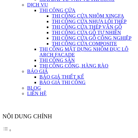
DỊCH VỤ
THI CÔNG CỬA
THI CÔNG CỬA NHÔM XINGFA
THI CÔNG CỬA NHỰA LÕI THÉP
THI CÔNG CỬA THÉP VÂN GỖ
THI CÔNG CỬA GỖ TỰ NHIÊN
THI CÔNG CỬA GỖ CÔNG NGHIỆP
THI CÔNG CỬA COMPOSITE
THI CÔNG MẶT DỰNG NHÔM ĐỤC LỖ
ARCH FACADE
THI CÔNG SÀN
THI CÔNG CỔNG, HÀNG RÀO
BÁO GIÁ
BÁO GIÁ THIẾT KẾ
BÁO GIÁ THI CÔNG
BLOG
LIÊN HỆ
NỘI DUNG CHÍNH