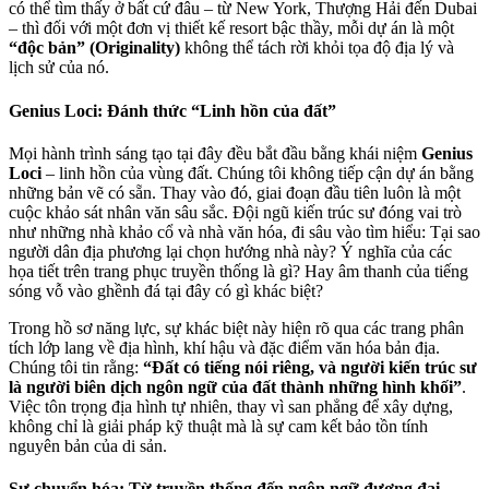
có thể tìm thấy ở bất cứ đâu – từ New York, Thượng Hải đến Dubai
– thì đối với một đơn vị thiết kế resort bậc thầy, mỗi dự án là một
“độc bản” (Originality)
không thể tách rời khỏi tọa độ địa lý và
lịch sử của nó.
Genius Loci: Đánh thức “Linh hồn của đất”
Mọi hành trình sáng tạo tại đây đều bắt đầu bằng khái niệm
Genius
Loci
– linh hồn của vùng đất. Chúng tôi không tiếp cận dự án bằng
những bản vẽ có sẵn. Thay vào đó, giai đoạn đầu tiên luôn là một
cuộc khảo sát nhân văn sâu sắc. Đội ngũ kiến trúc sư đóng vai trò
như những nhà khảo cổ và nhà văn hóa, đi sâu vào tìm hiểu: Tại sao
người dân địa phương lại chọn hướng nhà này? Ý nghĩa của các
họa tiết trên trang phục truyền thống là gì? Hay âm thanh của tiếng
sóng vỗ vào ghềnh đá tại đây có gì khác biệt?
Trong hồ sơ năng lực, sự khác biệt này hiện rõ qua các trang phân
tích lớp lang về địa hình, khí hậu và đặc điểm văn hóa bản địa.
Chúng tôi tin rằng:
“Đất có tiếng nói riêng, và người kiến trúc sư
là người biên dịch ngôn ngữ của đất thành những hình khối”
.
Việc tôn trọng địa hình tự nhiên, thay vì san phẳng để xây dựng,
không chỉ là giải pháp kỹ thuật mà là sự cam kết bảo tồn tính
nguyên bản của di sản.
Sự chuyển hóa: Từ truyền thống đến ngôn ngữ đương đại