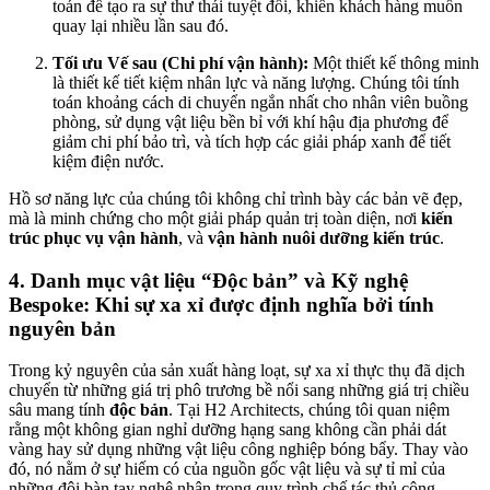
toán để tạo ra sự thư thái tuyệt đối, khiến khách hàng muốn
quay lại nhiều lần sau đó.
Tối ưu Vế sau (Chi phí vận hành):
Một thiết kế thông minh
là thiết kế tiết kiệm nhân lực và năng lượng. Chúng tôi tính
toán khoảng cách di chuyển ngắn nhất cho nhân viên buồng
phòng, sử dụng vật liệu bền bỉ với khí hậu địa phương để
giảm chi phí bảo trì, và tích hợp các giải pháp xanh để tiết
kiệm điện nước.
Hồ sơ năng lực của chúng tôi không chỉ trình bày các bản vẽ đẹp,
mà là minh chứng cho một giải pháp quản trị toàn diện, nơi
kiến
trúc phục vụ vận hành
, và
vận hành nuôi dưỡng kiến trúc
.
4. Danh mục vật liệu “Độc bản” và Kỹ nghệ
Bespoke: Khi sự xa xỉ được định nghĩa bởi tính
nguyên bản
Trong kỷ nguyên của sản xuất hàng loạt, sự xa xỉ thực thụ đã dịch
chuyển từ những giá trị phô trương bề nổi sang những giá trị chiều
sâu mang tính
độc bản
. Tại H2 Architects, chúng tôi quan niệm
rằng một không gian nghỉ dưỡng hạng sang không cần phải dát
vàng hay sử dụng những vật liệu công nghiệp bóng bẩy. Thay vào
đó, nó nằm ở sự hiếm có của nguồn gốc vật liệu và sự tỉ mỉ của
những đôi bàn tay nghệ nhân trong quy trình chế tác thủ công