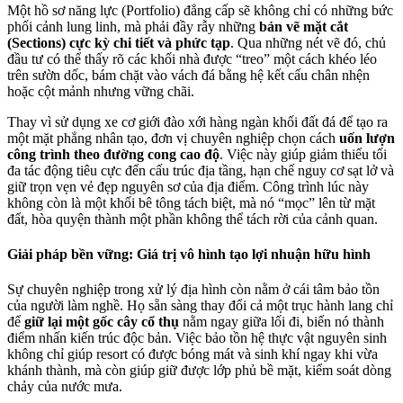
Một hồ sơ năng lực (Portfolio) đẳng cấp sẽ không chỉ có những bức
phối cảnh lung linh, mà phải đầy rẫy những
bản vẽ mặt cắt
(Sections) cực kỳ chi tiết và phức tạp
. Qua những nét vẽ đó, chủ
đầu tư có thể thấy rõ các khối nhà được “treo” một cách khéo léo
trên sườn dốc, bám chặt vào vách đá bằng hệ kết cấu chân nhện
hoặc cột mảnh nhưng vững chãi.
Thay vì sử dụng xe cơ giới đào xới hàng ngàn khối đất đá để tạo ra
một mặt phẳng nhân tạo, đơn vị chuyên nghiệp chọn cách
uốn lượn
công trình theo đường cong cao độ
. Việc này giúp giảm thiểu tối
đa tác động tiêu cực đến cấu trúc địa tầng, hạn chế nguy cơ sạt lở và
giữ trọn vẹn vẻ đẹp nguyên sơ của địa điểm. Công trình lúc này
không còn là một khối bê tông tách biệt, mà nó “mọc” lên từ mặt
đất, hòa quyện thành một phần không thể tách rời của cảnh quan.
Giải pháp bền vững: Giá trị vô hình tạo lợi nhuận hữu hình
Sự chuyên nghiệp trong xử lý địa hình còn nằm ở cái tâm bảo tồn
của người làm nghề. Họ sẵn sàng thay đổi cả một trục hành lang chỉ
để
giữ lại một gốc cây cổ thụ
nằm ngay giữa lối đi, biến nó thành
điểm nhấn kiến trúc độc bản. Việc bảo tồn hệ thực vật nguyên sinh
không chỉ giúp resort có được bóng mát và sinh khí ngay khi vừa
khánh thành, mà còn giúp giữ được lớp phủ bề mặt, kiểm soát dòng
chảy của nước mưa.