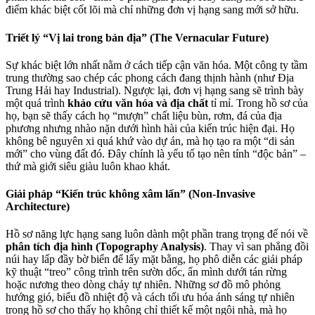
điểm khác biệt cốt lõi mà chỉ những đơn vị hạng sang mới sở hữu.
Triết lý “Vị lai trong bản địa” (The Vernacular Future)
Sự khác biệt lớn nhất nằm ở cách tiếp cận văn hóa. Một công ty tầm
trung thường sao chép các phong cách đang thịnh hành (như Địa
Trung Hải hay Industrial). Ngược lại, đơn vị hạng sang sẽ trình bày
một quá trình
khảo cứu văn hóa và địa chất
tỉ mỉ. Trong hồ sơ của
họ, bạn sẽ thấy cách họ “mượn” chất liệu bùn, rơm, đá của địa
phương nhưng nhào nặn dưới hình hài của kiến trúc hiện đại. Họ
không bê nguyên xi quá khứ vào dự án, mà họ tạo ra một “di sản
mới” cho vùng đất đó. Đây chính là yếu tố tạo nên tính “độc bản” –
thứ mà giới siêu giàu luôn khao khát.
Giải pháp “Kiến trúc không xâm lấn” (Non-Invasive
Architecture)
Hồ sơ năng lực hạng sang luôn dành một phần trang trọng để nói về
phân tích địa hình (Topography Analysis)
. Thay vì san phẳng đồi
núi hay lấp đầy bờ biển để lấy mặt bằng, họ phô diễn các giải pháp
kỹ thuật “treo” công trình trên sườn dốc, ẩn mình dưới tán rừng
hoặc nương theo dòng chảy tự nhiên. Những sơ đồ mô phỏng
hướng gió, biểu đồ nhiệt độ và cách tối ưu hóa ánh sáng tự nhiên
trong hồ sơ cho thấy họ không chỉ thiết kế một ngôi nhà, mà họ