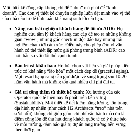
Một thiết kế đẳng cấp không chỉ để “nhìn” mà phải để “kinh
doanh”. Các đơn vị thiết kế chuyên nghiệp luôn đặt mình vào vị thế
của nhà đầu tư để tính toán khả năng sinh lời dài hạn:
Nâng cao trải nghiệm khách hàng để tối ưu ADR:
Họ
nghiên cứu tâm lý khách hàng cao cấp để tạo ra những không
gian “wow”, những góc check-in độc đáo hay những trải
nghiệm chạm tới cảm xúc. Điều này cho phép đơn vị vận
hành có thể thiết lập mức giá phòng trung bình (ADR) cao
hơn hẳn so với đối thủ cạnh tranh.
Bảo trì và khấu hao:
Họ lựa chọn vật liệu và giải pháp kiến
trúc có khả năng “lão hóa” một cách đẹp đẽ (graceful aging).
Một resort hạng sang cần giữ được vẻ sang trọng sau 10-20
năm vận hành mà không tốn quá nhiều chi phí đại tu.
Giá trị cộng thêm từ thiết kế xanh:
Xu hướng của các
Operator quốc tế hiện nay là phát triển bền vững
(Sustainability). Một thiết kế tiết kiệm năng lượng, tôn trọng
địa hình tự nhiên (như cách H2 Architects “treo” nhà trên
sườn đồi) không chỉ giúp giảm chi phí vận hành mà còn là
điểm cộng lớn để thu hút dòng khách quốc tế có ý thức bảo
vệ môi trường, đảm bảo giá trị dự án tăng trưởng bền vững
theo thời gian.