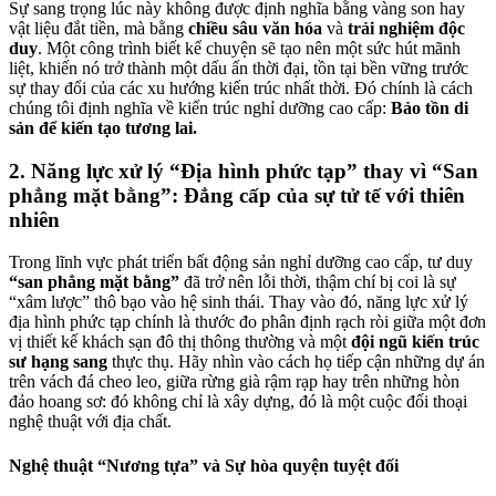
Sự sang trọng lúc này không được định nghĩa bằng vàng son hay
vật liệu đắt tiền, mà bằng
chiều sâu văn hóa
và
trải nghiệm độc
duy
. Một công trình biết kể chuyện sẽ tạo nên một sức hút mãnh
liệt, khiến nó trở thành một dấu ấn thời đại, tồn tại bền vững trước
sự thay đổi của các xu hướng kiến trúc nhất thời. Đó chính là cách
chúng tôi định nghĩa về kiến trúc nghỉ dưỡng cao cấp:
Bảo tồn di
sản để kiến tạo tương lai.
2. Năng lực xử lý “Địa hình phức tạp” thay vì “San
phẳng mặt bằng”: Đẳng cấp của sự tử tế với thiên
nhiên
Trong lĩnh vực phát triển bất động sản nghỉ dưỡng cao cấp, tư duy
“san phẳng mặt bằng”
đã trở nên lỗi thời, thậm chí bị coi là sự
“xâm lược” thô bạo vào hệ sinh thái. Thay vào đó, năng lực xử lý
địa hình phức tạp chính là thước đo phân định rạch ròi giữa một đơn
vị thiết kế khách sạn đô thị thông thường và một
đội ngũ kiến trúc
sư hạng sang
thực thụ. Hãy nhìn vào cách họ tiếp cận những dự án
trên vách đá cheo leo, giữa rừng già rậm rạp hay trên những hòn
đảo hoang sơ: đó không chỉ là xây dựng, đó là một cuộc đối thoại
nghệ thuật với địa chất.
Nghệ thuật “Nương tựa” và Sự hòa quyện tuyệt đối