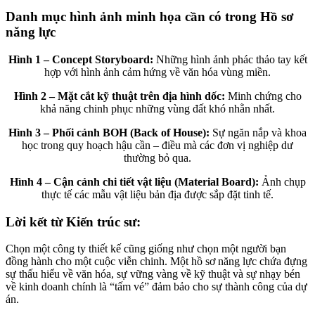
Danh mục hình ảnh minh họa cần có trong Hồ sơ
năng lực
Hình 1 – Concept Storyboard:
Những hình ảnh phác thảo tay kết
hợp với hình ảnh cảm hứng về văn hóa vùng miền.
Hình 2 – Mặt cắt kỹ thuật trên địa hình dốc:
Minh chứng cho
khả năng chinh phục những vùng đất khó nhằn nhất.
Hình 3 – Phối cảnh BOH (Back of House):
Sự ngăn nắp và khoa
học trong quy hoạch hậu cần – điều mà các đơn vị nghiệp dư
thường bỏ qua.
Hình 4 – Cận cảnh chi tiết vật liệu (Material Board):
Ảnh chụp
thực tế các mẫu vật liệu bản địa được sắp đặt tinh tế.
Lời kết từ Kiến trúc sư:
Chọn một công ty thiết kế cũng giống như chọn một người bạn
đồng hành cho một cuộc viễn chinh. Một hồ sơ năng lực chứa đựng
sự thấu hiểu về văn hóa, sự vững vàng về kỹ thuật và sự nhạy bén
về kinh doanh chính là “tấm vé” đảm bảo cho sự thành công của dự
án.