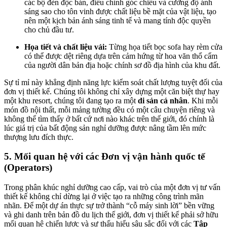
các bộ đèn độc bản, điều chỉnh góc chiếu và cường độ ánh
sáng sao cho tôn vinh được chất liệu bề mặt của vật liệu, tạo
nên một kịch bản ánh sáng tinh tế và mang tính độc quyền
cho chủ đầu tư.
Họa tiết và chất liệu vải:
Từng họa tiết bọc sofa hay rèm cửa
có thể được dệt riêng dựa trên cảm hứng từ hoa văn thổ cẩm
của người dân bản địa hoặc chính sơ đồ địa hình của khu đất.
Sự tỉ mỉ này khẳng định năng lực kiểm soát chất lượng tuyệt đối của
đơn vị thiết kế. Chúng tôi không chỉ xây dựng một căn biệt thự hay
một khu resort, chúng tôi đang tạo ra một
di sản cá nhân
. Khi mỗi
món đồ nội thất, mỗi mảng tường đều có một câu chuyện riêng và
không thể tìm thấy ở bất cứ nơi nào khác trên thế giới, đó chính là
lúc giá trị của bất động sản nghỉ dưỡng được nâng tầm lên mức
thượng lưu đích thực.
5. Mối quan hệ với các Đơn vị vận hành quốc tế
(Operators)
Trong phân khúc nghỉ dưỡng cao cấp, vai trò của một đơn vị tư vấn
thiết kế không chỉ dừng lại ở việc tạo ra những công trình mãn
nhãn. Để một dự án thực sự trở thành “cỗ máy sinh lời” bền vững
và ghi danh trên bản đồ du lịch thế giới, đơn vị thiết kế phải sở hữu
mối quan hệ chiến lược và sự thấu hiểu sâu sắc đối với các
Tập