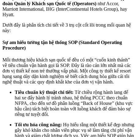
đoàn Quản lý Khách sạn Quốc tế (Operators)
như Accor,
Marriott International, IHG (InterContinental Hotels Group), hay
Hyatt.
Dưới đây là phân tích chi tiết về 3 trụ cột cốt lõi trong mối quan hệ
này:
Sự am hiểu tường tận hệ thống SOP (Standard Operating
Procedure)
Mỗi thương hiệu khách sạn quốc tế đều có một “cuốn kinh thánh”
về tiêu chuẩn vận hành gọi là SOP. Đây là rào cản lớn nhất mà các
đơn vị thiết kế non trẻ thường vấp phải. Một công ty thiết kế resort
hạng sang dày dặn kinh nghiệm sẽ biết cách dung hòa giữa cái tôi
nghệ thuật và các quy định khắt khe của đơn vị vận hành.
Tiêu chuẩn kỹ thuật chi tiết:
Từ chiều rộng hành lang để
hai xe đẩy hành lý tránh nhau, hệ thống PCCC theo chuẩn
NFPA, cho đến sơ đồ phân luồng “Back of House” (khu vực
hậu cần) tách biệt hoàn toàn với luồng khách để đảm bảo sự
riêng tư tuyệt đối.
Tối ưu hóa công năng:
Họ hiểu rằng một thiết kế đẹp nhưng
gây khó khăn cho nhân viên phục vụ sẽ làm tăng chi phí vận
hành và giảm chất lượng dịch vụ. Việc am hiểu SOP giúp bản