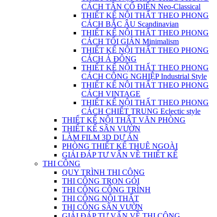
CÁCH TÂN CỔ ĐIỂN Neo-Classical
THIẾT KẾ NỘI THẤT THEO PHONG
CÁCH BẮC ÂU Scandinavian
THIẾT KẾ NỘI THẤT THEO PHONG
CÁCH TỐI GIẢN Minimalism
THIẾT KẾ NỘI THẤT THEO PHONG
CÁCH Á ĐÔNG
THIẾT KẾ NỘI THẤT THEO PHONG
CÁCH CÔNG NGHIỆP Industrial Style
THIẾT KẾ NỘI THẤT THEO PHONG
CÁCH VINTAGE
THIẾT KẾ NỘI THẤT THEO PHONG
CÁCH CHIẾT TRUNG Eclectic style
THIẾT KẾ NỘI THẤT VĂN PHÒNG
THIẾT KẾ SÂN VƯỜN
LÀM FILM 3D DỰ ÁN
PHÒNG THIẾT KẾ THUÊ NGOÀI
GIẢI ĐÁP TƯ VẤN VỀ THIẾT KẾ
THI CÔNG
QUY TRÌNH THI CÔNG
THI CÔNG TRỌN GÓI
THI CÔNG CÔNG TRÌNH
THI CÔNG NỘI THẤT
THI CÔNG SÂN VƯỜN
GIẢI ĐÁP TƯ VẤN VỀ THI CÔNG