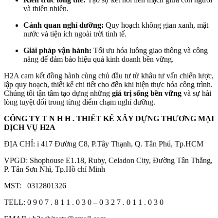
và thiên nhiên.
Cảnh quan nghỉ dưỡng:
Quy hoạch không gian xanh, mặt
nước và tiện ích ngoài trời tinh tế.
Giải pháp vận hành:
Tối ưu hóa luồng giao thông và công
năng để đảm bảo hiệu quả kinh doanh bền vững.
H2A cam kết đồng hành cùng chủ đầu tư từ khâu tư vấn chiến lược,
lập quy hoạch, thiết kế chi tiết cho đến khi hiện thực hóa công trình.
Chúng tôi tận tâm tạo dựng những
giá trị sống bền vững
và sự hài
lòng tuyệt đối trong từng điểm chạm nghỉ dưỡng.
CÔNG TY T N H H . THIẾT KẾ XÂY DỰNG THƯƠNG MẠI
DỊCH VỤ H2A
ĐỊA CHỈ: i 417 Đường C8, P.Tây Thạnh, Q. Tân Phú, Tp.HCM
VPGD: Shophouse E1.18, Ruby, Celadon City, Đường Tân Thắng,
P. Tân Sơn Nhì, Tp.Hồ chí Minh
MST: 0312801326
TELL: 0 9 0 7 . 8 1 1 . 0 3 0 – 0 3 2 7 . 0 1 1 . 0 3 0