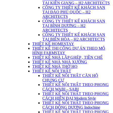
TẠI KIÊN GIANG – H2 ARCHITECTS
CÔNG TY THIẾT KẾ KHÁCH SẠN
TẠI ĐẢO PHÚ QUỐC – H2
ARCHITECTS
CÔNG TY THIẾT KẾ KHÁCH SẠN
TẠI BÌNH DƯƠNG – H2
ARCHITECTS
CÔNG TY THIẾT KẾ KHÁCH SẠN
TẠI BIÊN HÒA – H2 ARCHITECTS
THIẾT KẾ HOMESTAY
THIẾT KẾ THI CÔNG DỰ ÁN THEO MÔ
HÌNH FARMSTAY
THIẾT KẾ NHÀ LẮP GHÉP , TIỀN CHẾ
THIẾT KẾ NHÀ NHÀ XƯỞNG
THIẾT KẾ NHÀ THỜ HỌ
THIẾT KẾ NỘI THẤT
THIẾT KẾ NỘI THẤT CĂN HỘ
CHUNG CƯ
THIẾT KẾ NỘI THẤT THEO PHONG
CÁCH WABI – SABI
THIẾT KẾ NỘI THẤT THEO PHONG
CÁCH HIỆN ĐẠI Modern Style
THIẾT KẾ NỘI THẤT THEO PHONG
CÁCH ĐÔNG DƯƠNG Indochine
THIẾT KẾ NỘI THẤT THEO PHONG