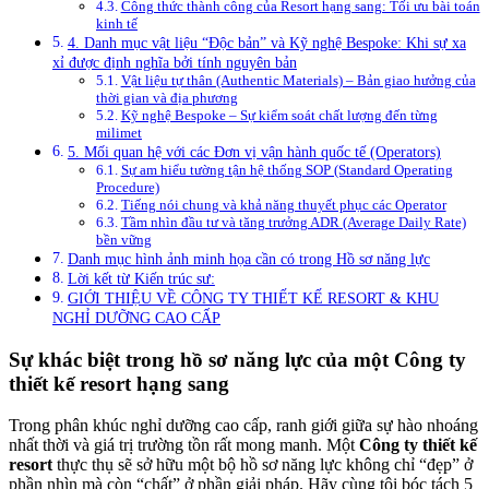
Công thức thành công của Resort hạng sang: Tối ưu bài toán
kinh tế
4. Danh mục vật liệu “Độc bản” và Kỹ nghệ Bespoke: Khi sự xa
xỉ được định nghĩa bởi tính nguyên bản
Vật liệu tự thân (Authentic Materials) – Bản giao hưởng của
thời gian và địa phương
Kỹ nghệ Bespoke – Sự kiểm soát chất lượng đến từng
milimet
5. Mối quan hệ với các Đơn vị vận hành quốc tế (Operators)
Sự am hiểu tường tận hệ thống SOP (Standard Operating
Procedure)
Tiếng nói chung và khả năng thuyết phục các Operator
Tầm nhìn đầu tư và tăng trưởng ADR (Average Daily Rate)
bền vững
Danh mục hình ảnh minh họa cần có trong Hồ sơ năng lực
Lời kết từ Kiến trúc sư:
GIỚI THIỆU VỀ CÔNG TY THIẾT KẾ RESORT & KHU
NGHỈ DƯỠNG CAO CẤP
Sự khác biệt trong hồ sơ năng lực của một Công ty
thiết kế resort hạng sang
Trong phân khúc nghỉ dưỡng cao cấp, ranh giới giữa sự hào nhoáng
nhất thời và giá trị trường tồn rất mong manh. Một
Công ty thiết kế
resort
thực thụ sẽ sở hữu một bộ hồ sơ năng lực không chỉ “đẹp” ở
phần nhìn mà còn “chất” ở phần giải pháp. Hãy cùng tôi bóc tách 5