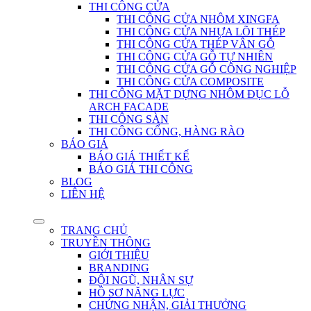
THI CÔNG CỬA
THI CÔNG CỬA NHÔM XINGFA
THI CÔNG CỬA NHỰA LÕI THÉP
THI CÔNG CỬA THÉP VÂN GỖ
THI CÔNG CỬA GỖ TỰ NHIÊN
THI CÔNG CỬA GỖ CÔNG NGHIỆP
THI CÔNG CỬA COMPOSITE
THI CÔNG MẶT DỰNG NHÔM ĐỤC LỖ
ARCH FACADE
THI CÔNG SÀN
THI CÔNG CỔNG, HÀNG RÀO
BÁO GIÁ
BÁO GIÁ THIẾT KẾ
BÁO GIÁ THI CÔNG
BLOG
LIÊN HỆ
TRANG CHỦ
TRUYỀN THÔNG
GIỚI THIỆU
BRANDING
ĐỘI NGŨ, NHÂN SỰ
HỒ SƠ NĂNG LỰC
CHỨNG NHẬN, GIẢI THƯỞNG