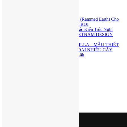
THÔNG TIN MỚI
Kỹ Thuật Thi Công Tường Đất Nện (Rammed Earth) Cho
Resort & Villa: Kỹ Thuật, Chi Phí & ROI
SAND DUNE RETREAT – Tuyệt tác Kiến Trúc Nghỉ
Dưỡng Đạt Giải Vàng VMARK VIETNAM DESIGN
AWARD 2026
THE TERRACOTTA CANOPY VILLA – MẪU THIẾT
KẾ BIỆT THỰ GẠCH ĐỎ HIỆN ĐẠI NHIỀU CÂY
XANH TẠI Buôn Ma Thuột, Đắk Lắk
Kết nối với chúng tôi
Find us on:
Facebook
Twitter
Google+
YouTube
Skype
Visit Today : 17
Visit Yesterday : 230
This Month : 1846
H2A
Powered by
Translate