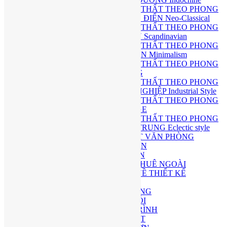
THIẾT KẾ NỘI THẤT THEO PHONG
CÁCH TÂN CỔ ĐIỂN Neo-Classical
THIẾT KẾ NỘI THẤT THEO PHONG
CÁCH BẮC ÂU Scandinavian
THIẾT KẾ NỘI THẤT THEO PHONG
CÁCH TỐI GIẢN Minimalism
THIẾT KẾ NỘI THẤT THEO PHONG
CÁCH Á ĐÔNG
THIẾT KẾ NỘI THẤT THEO PHONG
CÁCH CÔNG NGHIỆP Industrial Style
THIẾT KẾ NỘI THẤT THEO PHONG
CÁCH VINTAGE
THIẾT KẾ NỘI THẤT THEO PHONG
CÁCH CHIẾT TRUNG Eclectic style
THIẾT KẾ NỘI THẤT VĂN PHÒNG
THIẾT KẾ SÂN VƯỜN
LÀM FILM 3D DỰ ÁN
PHÒNG THIẾT KẾ THUÊ NGOÀI
GIẢI ĐÁP TƯ VẤN VỀ THIẾT KẾ
THI CÔNG
QUY TRÌNH THI CÔNG
THI CÔNG TRỌN GÓI
THI CÔNG CÔNG TRÌNH
THI CÔNG NỘI THẤT