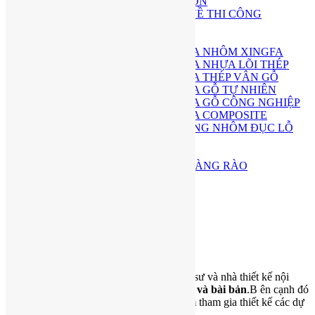
THI CÔNG SÂN VƯỜN
GIẢI ĐÁP TƯ VẤN VỀ THI CÔNG
DỊCH VỤ
THI CÔNG CỬA
THI CÔNG CỬA NHÔM XINGFA
THI CÔNG CỬA NHỰA LÕI THÉP
THI CÔNG CỬA THÉP VÂN GỖ
THI CÔNG CỬA GỖ TỰ NHIÊN
THI CÔNG CỬA GỖ CÔNG NGHIỆP
THI CÔNG CỬA COMPOSITE
THI CÔNG MẶT DỰNG NHÔM ĐỤC LỖ
ARCH FACADE
THI CÔNG SÀN
THI CÔNG CỔNG, HÀNG RÀO
BÁO GIÁ
BÁO GIÁ THIẾT KẾ
BÁO GIÁ THI CÔNG
BLOG
LIÊN HỆ
Về Chúng Tôi
H2A
là một tập thể những kiến trúc sư,kỹ sư và nhà thiết kế nội
thất
đ
ượ
c
đà
o t
ạ
o chuy
ê
n s
â
u,ch
í
nh quy v
à
b
à
i b
ả
n
.B ên cạnh đó
chúng tôi đã có
kinh nghi
ệ
m h
ơ
n 10 n
ă
m
tham gia thiết kế các dự
án lớn nhỏ…
xem thêm >>