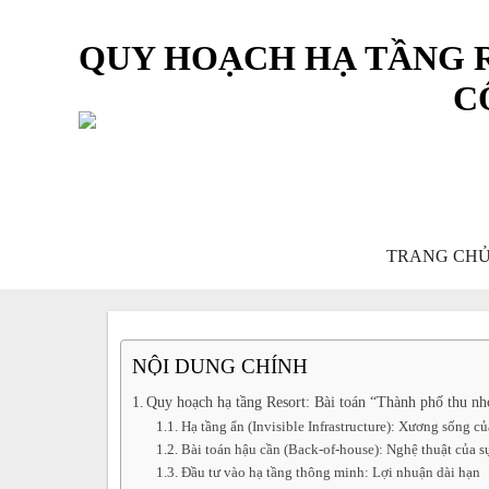
QUY HOẠCH HẠ TẦNG R
C
You are here:
TRANG CH
NỘI DUNG CHÍNH
Quy hoạch hạ tầng Resort: Bài toán “Thành phố thu nh
Hạ tầng ẩn (Invisible Infrastructure): Xương sống củ
Bài toán hậu cần (Back-of-house): Nghệ thuật của sự
Đầu tư vào hạ tầng thông minh: Lợi nhuận dài hạn