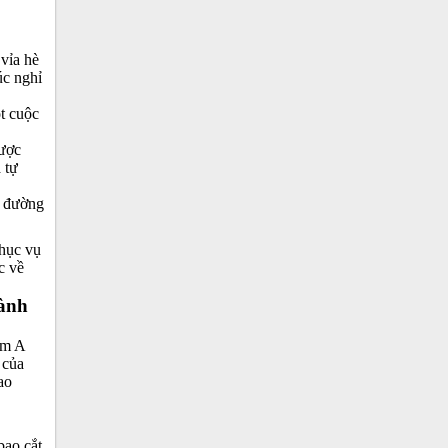
vỉa hè
úc nghỉ
ột cuộc
được
 tự
n đường
phục vụ
c về
hành
ểm A
 của
ao
bạo cắt