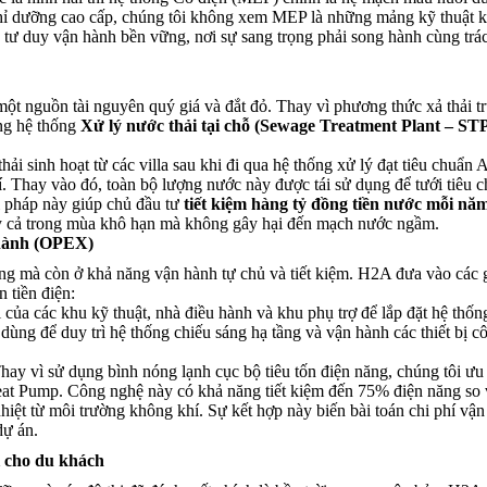
nghỉ dưỡng cao cấp, chúng tôi không xem MEP là những mảng kỹ thuật 
 tư duy vận hành bền vững, nơi sự sang trọng phải song hành cùng trá
một nguồn tài nguyên quý giá và đắt đỏ. Thay vì phương thức xả thải t
ng hệ thống
Xử lý nước thải tại chỗ (Sewage Treatment Plant – ST
i sinh hoạt từ các villa sau khi đi qua hệ thống xử lý đạt tiêu chuẩn A
í. Thay vào đó, toàn bộ lượng nước này được tái sử dụng để tưới tiêu c
 pháp này giúp chủ đầu tư
tiết kiệm hàng tỷ đồng tiền nước mỗi nă
ay cả trong mùa khô hạn mà không gây hại đến mạch nước ngầm.
 hành (OPEX)
ng mà còn ở khả năng vận hành tự chủ và tiết kiệm. H2A đưa vào các g
 tiền điện:
của các khu kỹ thuật, nhà điều hành và khu phụ trợ để lắp đặt hệ thốn
ùng để duy trì hệ thống chiếu sáng hạ tầng và vận hành các thiết bị c
ay vì sử dụng bình nóng lạnh cục bộ tiêu tốn điện năng, chúng tôi ưu 
at Pump. Công nghệ này có khả năng tiết kiệm đến 75% điện năng so 
ệt từ môi trường không khí. Sự kết hợp này biến bài toán chi phí vận
dự án.
i cho du khách