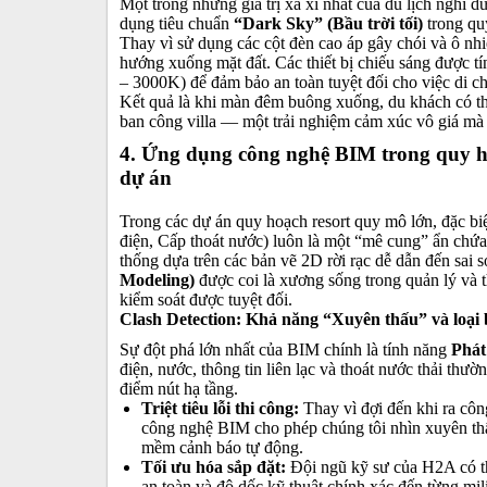
Một trong những giá trị xa xỉ nhất của du lịch nghỉ 
dụng tiêu chuẩn
“Dark Sky” (Bầu trời tối)
trong qu
Thay vì sử dụng các cột đèn cao áp gây chói và ô nhiễ
hướng xuống mặt đất. Các thiết bị chiếu sáng được 
– 3000K) để đảm bảo an toàn tuyệt đối cho việc di c
Kết quả là khi màn đêm buông xuống, du khách có thể
ban công villa — một trải nghiệm cảm xúc vô giá mà k
4. Ứng dụng công nghệ BIM trong quy ho
dự án
Trong các dự án quy hoạch resort quy mô lớn, đặc biệ
điện, Cấp thoát nước) luôn là một “mê cung” ẩn chứa
thống dựa trên các bản vẽ 2D rời rạc dễ dẫn đến sai
Modeling)
được coi là xương sống trong quản lý và t
kiểm soát được tuyệt đối.
Clash Detection: Khả năng “Xuyên thấu” và loại 
Sự đột phá lớn nhất của BIM chính là tính năng
Phát
điện, nước, thông tin liên lạc và thoát nước thải th
điểm nút hạ tầng.
Triệt tiêu lỗi thi công:
Thay vì đợi đến khi ra công
công nghệ BIM cho phép chúng tôi nhìn xuyên thấ
mềm cảnh báo tự động.
Tối ưu hóa sắp đặt:
Đội ngũ kỹ sư của H2A có th
an toàn và độ dốc kỹ thuật chính xác đến từng mil