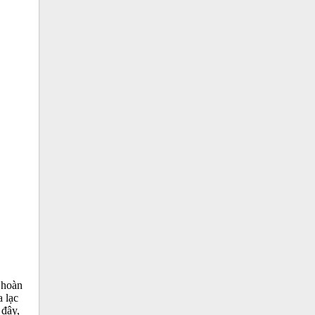
 hoàn
a lạc
 đây,