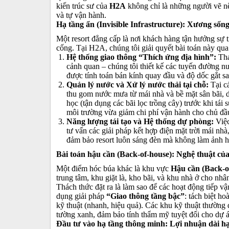
kiến trúc sư của
H2A
không chỉ là những người vẽ nên
và tự vận hành.
Hạ tầng ẩn (Invisible Infrastructure): Xương sốn
Một resort đẳng cấp là nơi khách hàng tận hưởng sự 
cống. Tại H2A, chúng tôi giải quyết bài toán này qua 
Hệ thống giao thông “Thích ứng địa hình”:
Tha
cảnh quan – chúng tôi thiết kế các tuyến đường 
được tính toán bán kính quay đầu và độ dốc gắt sa
Quản lý nước và Xử lý nước thải tại chỗ:
Tại c
thu gom nước mưa từ mái nhà và bề mặt sân bãi, d
học (tận dụng các bãi lọc trồng cây) trước khi tái
môi trường vừa giảm chi phí vận hành cho chủ đầu
Năng lượng tái tạo và Hệ thống dự phòng:
Việc
tư vấn các giải pháp kết hợp điện mặt trời mái nh
đảm bảo resort luôn sáng đèn mà không làm ảnh 
Bài toán hậu cần (Back-of-house): Nghệ thuật của 
Một điểm hóc búa khác là khu vực
Hậu cần (Back-o
trung tâm, khu giặt là, kho bãi, và khu nhà ở cho nhân
Thách thức đặt ra là làm sao để các hoạt động tiếp 
dụng giải pháp
“Giao thông tầng bậc”
: tách biệt h
kỹ thuật (nhanh, hiệu quả). Các khu kỹ thuật thường 
tường xanh, đảm bảo tính thẩm mỹ tuyệt đối cho dự á
Đầu tư vào hạ tầng thông minh: Lợi nhuận dài h