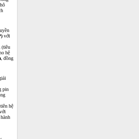
khô
ch
ruyền
P)
với
 (tiêu
ho hệ
m
, đồng
iải
g pin
ông
tiên hệ
với
 hành