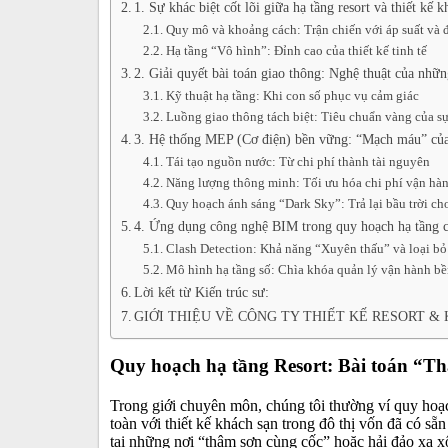
1. Sự khác biệt cốt lõi giữa hạ tầng resort và thiết kế
Quy mô và khoảng cách: Trận chiến với áp suất và 
Hạ tầng “Vô hình”: Đỉnh cao của thiết kế tinh tế
2. Giải quyết bài toán giao thông: Nghệ thuật của nhữ
Kỹ thuật hạ tầng: Khi con số phục vụ cảm giác
Luồng giao thông tách biệt: Tiêu chuẩn vàng của sự
3. Hệ thống MEP (Cơ điện) bền vững: “Mạch máu” củ
Tái tạo nguồn nước: Từ chi phí thành tài nguyên
Năng lượng thông minh: Tối ưu hóa chi phí vận hà
Quy hoạch ánh sáng “Dark Sky”: Trả lại bầu trời ch
4. Ứng dụng công nghệ BIM trong quy hoạch hạ tầng c
Clash Detection: Khả năng “Xuyên thấu” và loại bỏ
Mô hình hạ tầng số: Chìa khóa quản lý vận hành b
Lời kết từ Kiến trúc sư:
GIỚI THIỆU VỀ CÔNG TY THIẾT KẾ RESORT &
Quy hoạch hạ tầng Resort: Bài toán “Th
Trong giới chuyên môn, chúng tôi thường ví quy hoạ
toàn với thiết kế khách sạn trong đô thị vốn đã có sẵ
tại những nơi “thâm sơn cùng cốc” hoặc hải đảo xa xôi 