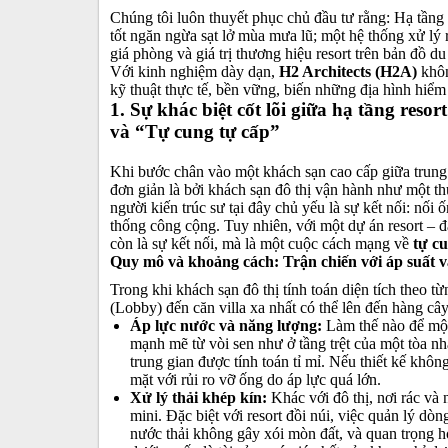
Chúng tôi luôn thuyết phục chủ đầu tư rằng: Hạ tầng 
tốt ngăn ngừa sạt lở mùa mưa lũ; một hệ thống xử lý 
giá phòng và giá trị thương hiệu resort trên bản đồ du 
Với kinh nghiệm dày dạn,
H2 Architects (H2A)
khôn
kỹ thuật thực tế, bền vững, biến những địa hình hiể
1. Sự khác biệt cốt lõi giữa hạ tầng reso
và “Tự cung tự cấp”
Khi bước chân vào một khách sạn cao cấp giữa trung t
đơn giản là bởi khách sạn đô thị vận hành như một t
người kiến trúc sư tại đây chủ yếu là sự kết nối: nối 
thống công cộng. Tuy nhiên, với một dự án resort – đ
còn là sự kết nối, mà là một cuộc cách mạng về
tự cu
Quy mô và khoảng cách: Trận chiến với áp suất v
Trong khi khách sạn đô thị tính toán diện tích theo t
(Lobby) đến căn villa xa nhất có thể lên đến hàng cây 
Áp lực nước và năng lượng:
Làm thế nào để một 
mạnh mẽ từ vòi sen như ở tầng trệt của một tòa nh
trung gian được tính toán tỉ mỉ. Nếu thiết kế khô
mặt với rủi ro vỡ ống do áp lực quá lớn.
Xử lý thải khép kín:
Khác với đô thị, nơi rác và 
mini. Đặc biệt với resort đồi núi, việc quản lý d
nước thải không gây xói mòn đất, và quan trọng 