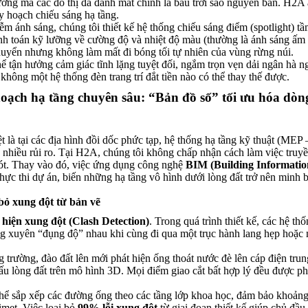
dưỡng mà các đô thị đã đánh mất chính là bầu trời sao nguyên bản. H2A
y hoạch chiếu sáng hạ tầng.
m ánh sáng, chúng tôi thiết kế hệ thống chiếu sáng điểm (spotlight) tầ
tính toán kỹ lưỡng về cường độ và nhiệt độ màu (thường là ánh sáng ấ
huyển nhưng không làm mất đi bóng tối tự nhiên của vùng rừng núi.
 tận hưởng cảm giác tĩnh lặng tuyệt đối, ngắm trọn vẹn dải ngân hà n
hông một hệ thống đèn trang trí đắt tiền nào có thể thay thế được.
ạch hạ tầng chuyên sâu: “Bản đồ số” tối ưu hóa dòn
t là tại các địa hình đồi dốc phức tạp, hệ thống hạ tầng kỹ thuật (MEP
 nhiều rủi ro. Tại H2A, chúng tôi không chấp nhận cách làm việc truy
 sót. Thay vào đó, việc ứng dụng công nghệ
BIM (Building Informatio
hực thi dự án, biến những hạ tầng vô hình dưới lòng đất trở nên minh 
bỏ xung đột từ bản vẽ
 hiện xung đột (Clash Detection)
. Trong quá trình thiết kế, các hệ th
ường xuyên “đụng độ” nhau khi cùng đi qua một trục hành lang hẹp hoặc
 trường, đào đất lên mới phát hiện ống thoát nước đè lên cáp điện trun
u lòng đất trên mô hình 3D. Mọi điểm giao cắt bất hợp lý đều được p
ể sắp xếp các đường ống theo các tầng lớp khoa học, đảm bảo khoảng
imet. Việc loại bỏ
99% lỗi xung đột
từ giai đoạn thiết kế giúp chủ đầu 