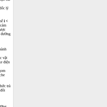
dốc lý
chế
i <
 cảm
được
g đường
 hành
c vật
xe điện
 gom
 che
hức trà
 đôi
dưỡng