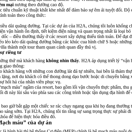
ềm mại
nương theo đường cao độ.
c tiêu chuẩn kỹ thuật khắt khe nhất để đảm bảo sự êm ái tuyệt đối. Độ 
ính toán theo công thức:
hiều dài quãng đường. Tại các dự án của H2A, chúng tôi luôn khống 
iện vận hành ổn định, tiết kiệm điện năng và quan trọng nhất là loại bỏ
 dốc – điều thường thấy ở các resort xây dựng thiếu tính toán. Để đạt 
 khéo léo kéo dài quãng đường bằng các khúc cua hình chữ S hoặc nhữn
villa thành một tour tham quan cảnh quan đầy thú vị.
sự riêng tư
những thứ mà khách hàng
không nhìn thấy
. H2A áp dụng triết lý “vận
g giao thông:
 khách hàng với những con đường lát đá tự nhiên, hai bên là thảm thự
h lặng, nơi du khách có thể thong dong dạo bước hoặc di chuyển bằng 
sự hối hả của nhân viên phục vụ.
“mạch máu” ngầm của resort, bao gồm lối vận chuyển thực phẩm, thu
ối đi này lùi sâu vào phía sau các công trình hoặc tận dụng địa hình để
bao giờ bắt gặp một chiếc xe rác chạy ngang qua khi họ đang thưởng t
o sáng sớm. Tại H2A, chúng tôi tin rằng sự sang trọng thực sự phải đi
 khóa để hiện thực hóa điều đó.
“Mạch máu” của dự án
úc là hình hài thì hệ thống Cơ điện (MEP) chính là hệ mạch máu nuôi 