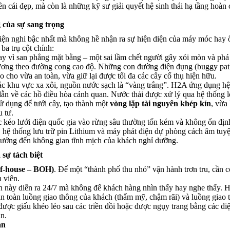
 cái đẹp, mà còn là những kỹ sư giải quyết hệ sinh thái hạ tầng hoàn 
g của sự sang trọng
tiện nghi bậc nhất mà không hề nhận ra sự hiện diện của máy móc hay 
ba trụ cột chính:
y vì san phẳng mặt bằng – một sai lầm chết người gây xói mòn và phá
nương theo đường cong cao độ. Những con đường điện đụng (buggy pat
o cho vừa an toàn, vừa giữ lại được tối đa các cây cổ thụ hiện hữu.
ác khu vực xa xôi, nguồn nước sạch là “vàng trắng”. H2A ứng dụng hệ
ẫn về các hồ điều hòa cảnh quan. Nước thải được xử lý qua hệ thống l
 sử dụng để tưới cây, tạo thành một
vòng lặp tài nguyên khép kín
, vừa
 tư.
 kéo lưới điện quốc gia vào rừng sâu thường tốn kém và không ổn đị
à, hệ thống lưu trữ pin Lithium và máy phát điện dự phòng cách âm tuyệ
hưởng đến không gian tĩnh mịch của khách nghỉ dưỡng.
sự tách biệt
f-house – BOH)
. Để một “thành phố thu nhỏ” vận hành trơn tru, cần 
 viên.
vận này diễn ra 24/7 mà không để khách hàng nhìn thấy hay nghe thấy. 
oàn toàn luồng giao thông của khách (thẩm mỹ, chậm rãi) và luồng giao 
được giấu khéo léo sau các triền đồi hoặc được ngụy trang bằng các di
n.
ạn