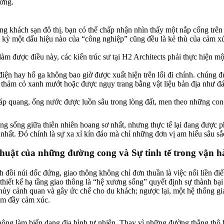
ưỡng.
g khách sạn đô thị, bạn có thể chấp nhận nhìn thấy một nắp cống trên 
t kỳ một dấu hiệu nào của “công nghiệp” cũng đều là kẻ thù của cảm x
làm được điều này, các kiến trúc sư tại H2 Architects phải thực hiện m
điện hay hố ga không bao giờ được xuất hiện trên lối đi chính. chúng 
 thảm cỏ xanh mướt hoặc được ngụy trang bằng vật liệu bản địa như đá
áp quang, ống nước được luồn sâu trong lòng đất, men theo những co
ng sống giữa thiên nhiên hoang sơ nhất, nhưng thực tế lại đang được 
nhất. Đó chính là sự xa xỉ kín đáo mà chỉ những đơn vị am hiểu sâu sắ
 thuật của những đường cong và Sự tinh tế trong vận 
ình đồi núi dốc đứng, giao thông không chỉ đơn thuần là việc nối liền đi
 thiết kế hạ tầng giao thông là “hệ xương sống” quyết định sự thành bại
 hủy cảnh quan và gây ức chế cho du khách; ngược lại, một hệ thống gi
iệm đầy cảm xúc.
hông làm biến dạng địa hình tự nhiên. Thay vì những đường thẳng thô 