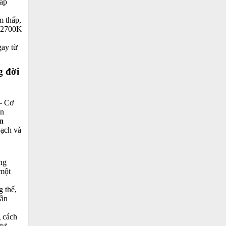
 áp
m thấp,
m 2700K
gay từ
g đời
 – Cơ
ền
n
bạch và
ống
 một
g thế,
hần
 cách
tư