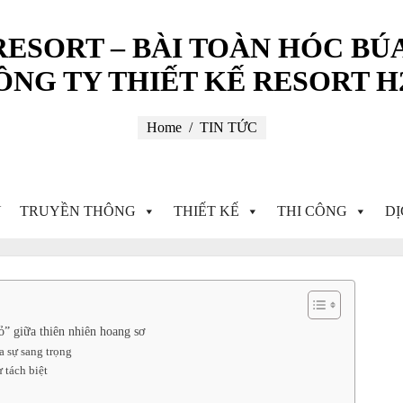
ESORT – BÀI TOÀN HÓC BÚA
ÔNG TY THIẾT KẾ RESORT H
Home
TIN TỨC
Ủ
TRUYỀN THÔNG
THIẾT KẾ
THI CÔNG
DỊ
ỏ” giữa thiên nhiên hoang sơ
a sự sang trọng
 tách biệt