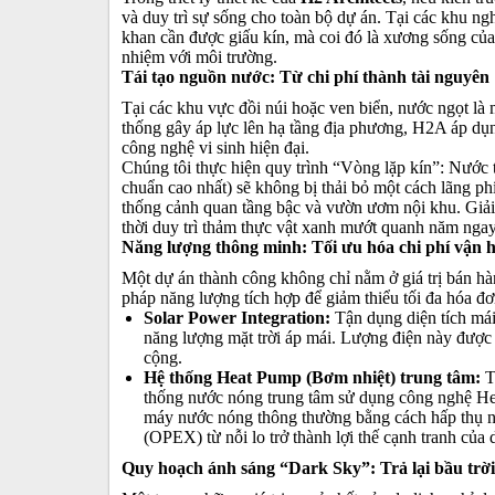
và duy trì sự sống cho toàn bộ dự án. Tại các khu 
khan cần được giấu kín, mà coi đó là xương sống của
nhiệm với môi trường.
Tái tạo nguồn nước: Từ chi phí thành tài nguyên
Tại các khu vực đồi núi hoặc ven biển, nước ngọt là 
thống gây áp lực lên hạ tầng địa phương, H2A áp dụ
công nghệ vi sinh hiện đại.
Chúng tôi thực hiện quy trình “Vòng lặp kín”: Nước thả
chuẩn cao nhất) sẽ không bị thải bỏ một cách lãng ph
thống cảnh quan tầng bậc và vườn ươm nội khu. Giải
thời duy trì thảm thực vật xanh mướt quanh năm ng
Năng lượng thông minh: Tối ưu hóa chi phí vận
Một dự án thành công không chỉ nằm ở giá trị bán hà
pháp năng lượng tích hợp để giảm thiểu tối đa hóa đơn
Solar Power Integration:
Tận dụng diện tích mái 
năng lượng mặt trời áp mái. Lượng điện này được d
cộng.
Hệ thống Heat Pump (Bơm nhiệt) trung tâm:
Th
thống nước nóng trung tâm sử dụng công nghệ He
máy nước nóng thông thường bằng cách hấp thụ nhi
(OPEX) từ nỗi lo trở thành lợi thế cạnh tranh của 
Quy hoạch ánh sáng “Dark Sky”: Trả lại bầu trờ