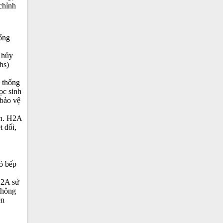
chỉnh
ống
 hủy
hs)
 thống
ọc sinh
 bảo vệ
nh. H2A
t đối,
có bếp
H2A sử
thông
ện