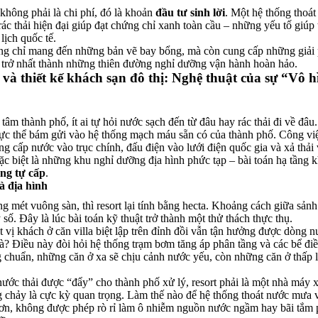
không phải là chi phí, đó là khoản
đầu tư sinh lời
. Một hệ thống thoát
rác thải hiện đại giúp đạt chứng chỉ xanh toàn cầu – những yếu tố giúp 
lịch quốc tế.
g chỉ mang đến những bản vẽ bay bổng, mà còn cung cấp những giải
m trở nhất thành những thiên đường nghỉ dưỡng vận hành hoàn hảo.
rt và thiết kế khách sạn đô thị: Nghệ thuật của sự “Vô 
âm thành phố, ít ai tự hỏi nước sạch đến từ đâu hay rác thải đi về đâu
hực thể bám gửi vào hệ thống mạch máu sẵn có của thành phố. Công vi
ống cấp nước vào trục chính, đấu điện vào lưới điện quốc gia và xả thải
ặc biệt là những khu nghỉ dưỡng địa hình phức tạp – bài toán hạ tầng 
ng tự cấp
.
à địa hình
ừng mét vuông sàn, thì resort lại tính bằng hecta. Khoảng cách giữa sản
số. Đây là lúc bài toán kỹ thuật trở thành một thử thách thực thụ.
vị khách ở căn villa biệt lập trên đỉnh đồi vẫn tận hưởng được dòng n
à? Điều này đòi hỏi hệ thống trạm bơm tăng áp phân tầng và các bể điều
ng chuẩn, những căn ở xa sẽ chịu cảnh nước yếu, còn những căn ở thấp l
nước thải được “đẩy” cho thành phố xử lý, resort phải là một nhà máy x
òng chảy là cực kỳ quan trọng. Làm thế nào để hệ thống thoát nước mưa 
hơn, không được phép rò rỉ làm ô nhiễm nguồn nước ngầm hay bãi tắm 