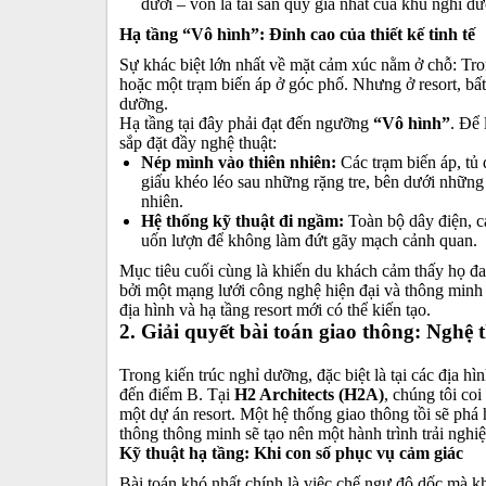
dưới – vốn là tài sản quý giá nhất của khu nghỉ d
Hạ tầng “Vô hình”: Đỉnh cao của thiết kế tinh tế
Sự khác biệt lớn nhất về mặt cảm xúc nằm ở chỗ: Tron
hoặc một trạm biến áp ở góc phố. Nhưng ở resort, bấ
dưỡng.
Hạ tầng tại đây phải đạt đến ngưỡng
“Vô hình”
. Để 
sắp đặt đầy nghệ thuật:
Nép mình vào thiên nhiên:
Các trạm biến áp, tủ 
giấu khéo léo sau những rặng tre, bên dưới những
nhiên.
Hệ thống kỹ thuật đi ngầm:
Toàn bộ dây điện, c
uốn lượn để không làm đứt gãy mạch cảnh quan.
Mục tiêu cuối cùng là khiến du khách cảm thấy họ đa
bởi một mạng lưới công nghệ hiện đại và thông minh 
địa hình và hạ tầng resort mới có thể kiến tạo.
2. Giải quyết bài toán giao thông: Nghệ
Trong kiến trúc nghỉ dưỡng, đặc biệt là tại các địa h
đến điểm B. Tại
H2 Architects (H2A)
, chúng tôi coi
một dự án resort. Một hệ thống giao thông tồi sẽ phá
thông thông minh sẽ tạo nên một hành trình trải ngh
Kỹ thuật hạ tầng: Khi con số phục vụ cảm giác
Bài toán khó nhất chính là việc chế ngự độ dốc mà k