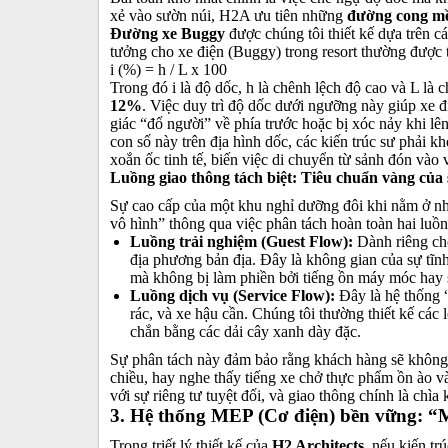
xẻ vào sườn núi, H2A ưu tiên những
đường cong m
Đường xe Buggy
được chúng tôi thiết kế dựa trên cá
tưởng cho xe điện (Buggy) trong resort thường được t
i (%) = h / L x 100
Trong đó
i
là độ dốc,
h
là chênh lệch độ cao và
L
là c
12%
. Việc duy trì độ dốc dưới ngưỡng này giúp xe đ
giác “đổ người” về phía trước hoặc bị xóc nảy khi lên
con số này trên địa hình dốc, các kiến trúc sư phải
xoắn ốc tinh tế, biến việc di chuyển từ sảnh đón vào 
Luồng giao thông tách biệt: Tiêu chuẩn vàng của 
Sự cao cấp của một khu nghỉ dưỡng đôi khi nằm ở 
vô hình” thông qua việc phân tách hoàn toàn hai luồn
Luồng trải nghiệm (Guest Flow):
Dành riêng cho
địa phương bản địa. Đây là không gian của sự tĩn
mà không bị làm phiền bởi tiếng ồn máy móc hay 
Luồng dịch vụ (Service Flow):
Đây là hệ thống 
rác, và xe hậu cần. Chúng tôi thường thiết kế các l
chắn bằng các dải cây xanh dày đặc.
Sự phân tách này đảm bảo rằng khách hàng sẽ không 
chiều, hay nghe thấy tiếng xe chở thực phẩm ồn ào và
với sự riêng tư tuyệt đối, và giao thông chính là chìa
3. Hệ thống MEP (Cơ điện) bền vững: 
Trong triết lý thiết kế của
H2 Architects
, nếu kiến tr