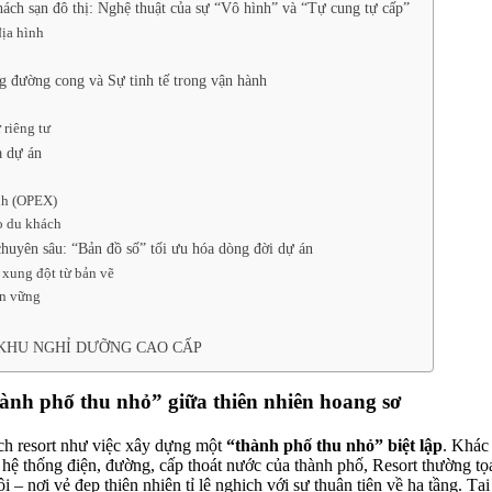
 khách sạn đô thị: Nghệ thuật của sự “Vô hình” và “Tự cung tự cấp”
địa hình
ng đường cong và Sự tinh tế trong vận hành
 riêng tư
a dự án
nh (OPEX)
o du khách
huyên sâu: “Bản đồ số” tối ưu hóa dòng đời dự án
 xung đột từ bản vẽ
ền vững
 KHU NGHỈ DƯỠNG CAO CẤP
ành phố thu nhỏ” giữa thiên nhiên hoang sơ
ch resort như việc xây dựng một
“thành phố thu nhỏ” biệt lập
. Khác
n hệ thống điện, đường, cấp thoát nước của thành phố, Resort thường tọ
– nơi vẻ đẹp thiên nhiên tỉ lệ nghịch với sự thuận tiện về hạ tầng. Tại