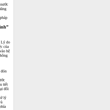
 nước
tăng
 pháp
hình”
. Lý do
ệc của
 vào hệ
không
h đón
ước
 tiết
ại đối
ử lý
và
phía