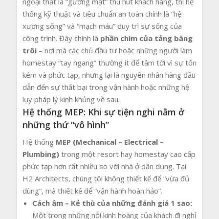
ngoại thất là “gương mặt” thu hút khách hàng, thì hệ
thống kỹ thuật và tiêu chuẩn an toàn chính là “hệ
xương sống” và “mạch máu” duy trì sự sống của
công trình. Đây chính là
phần chìm của tảng băng
trôi
– nơi mà các chủ đầu tư hoặc những người làm
homestay “tay ngang” thường ít để tâm tới vì sự tốn
kém và phức tạp, nhưng lại là nguyên nhân hàng đầu
dẫn đến sự thất bại trong vận hành hoặc những hệ
lụy pháp lý kinh khủng về sau.
Hệ thống MEP: Khi sự tiện nghi nằm ở
những thứ “vô hình”
Hệ thống
MEP (Mechanical – Electrical –
Plumbing)
trong một resort hay homestay cao cấp
phức tạp hơn rất nhiều so với nhà ở dân dụng. Tại
H2 Architects, chúng tôi không thiết kế để “vừa đủ
dùng”, mà thiết kế để “vận hành hoàn hảo”.
Cách âm – Kẻ thù của những đánh giá 1 sao:
Một trong những nỗi kinh hoàng của khách đi nghỉ