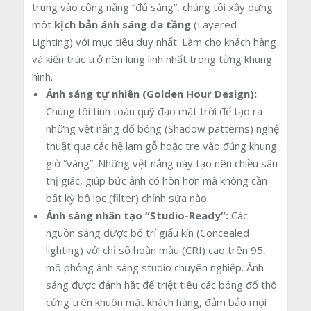
trung vào công năng “đủ sáng”, chúng tôi xây dựng
một
kịch bản ánh sáng đa tầng
(Layered
Lighting) với mục tiêu duy nhất: Làm cho khách hàng
và kiến trúc trở nên lung linh nhất trong từng khung
hình.
Ánh sáng tự nhiên (Golden Hour Design):
Chúng tôi tính toán quỹ đạo mặt trời để tạo ra
những vệt nắng đổ bóng (Shadow patterns) nghệ
thuật qua các hệ lam gỗ hoặc tre vào đúng khung
giờ “vàng”. Những vệt nắng này tạo nên chiều sâu
thị giác, giúp bức ảnh có hồn hơn mà không cần
bất kỳ bộ lọc (filter) chỉnh sửa nào.
Ánh sáng nhân tạo “Studio-Ready”:
Các
nguồn sáng được bố trí giấu kín (Concealed
lighting) với chỉ số hoàn màu (CRI) cao trên 95,
mô phỏng ánh sáng studio chuyên nghiệp. Ánh
sáng được đánh hắt để triệt tiêu các bóng đổ thô
cứng trên khuôn mặt khách hàng, đảm bảo mọi