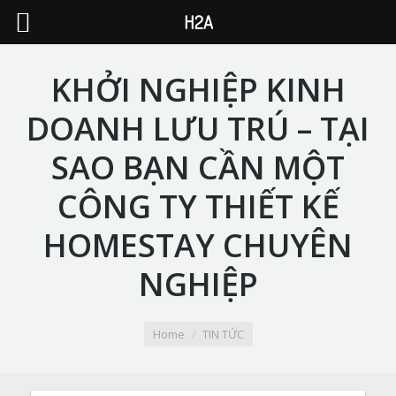
H2A
KHỞI NGHIỆP KINH
DOANH LƯU TRÚ – TẠI
SAO BẠN CẦN MỘT
CÔNG TY THIẾT KẾ
HOMESTAY CHUYÊN
NGHIỆP
You are here:
Home
TIN TỨC