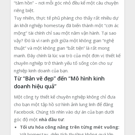
“tâm hồn” – nơi mỗi góc nhỏ đều kể một câu chuyện
riêng biệt.
Tuy nhiên, thực tế phũ phàng cho thấy rất nhiều dự
án khởi nghiệp homestay đã biến thành một “cơn ác
mộng” tài chính chỉ sau một năm vận hành. Tại sao
vậy? Đó là vì ranh giới giữa một không gian “nghệ
thuật” và một không gian “bất tiện” là rất mong
manh. Đây chính là lúc vai trò của một đơn vị thiết kế
chuyên nghiệp trở thành yếu tố sống còn cho sự
nghiệp kinh doanh của bạn.
Từ “Bản vẽ đẹp” đến “Mô hình kinh
doanh hiệu quả”
Một công ty thiết kế chuyên nghiệp không chỉ đưa
cho bạn một tập hồ sơ hình ảnh lung linh để đăng
Facebook. Chúng tôi nhìn vào dự án của bạn dưới
góc độ một
nhà đầu tư
:
Tối ưu hóa công năng trên từng mét vuông:
Với homestay, diện tích thường không quá lớn.