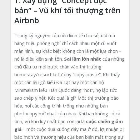
1. Xây dựng “Concept độc
bản” – Vũ khí tối thượng trên
Airbnb
Trong kỷ nguyên của nền kinh tế chia sẻ, nơi mà
hàng triệu phòng nghỉ chỉ cách nhau một cú vuốt
màn hình, sự khác biệt không còn là một lựa chọn –
nó là điều kiện sinh tồn.
Sai lầm lớn nhất
của những
chủ đầu tư mới bước chân vào thị trường
homestay/resort là tư duy “copy-paste”. Khi thấy
một căn lều gỗ kiểu Đà Lạt hay một căn hộ
Minimalism kiểu Hàn Quốc đang “hot”, họ lập tức
sao chép y hệt. Kết quả là gì? Một thị trường bão
hòa, nơi các công trình trông như những bản
photocopy mờ nhạt của nhau. Khi bạn không có cá
tính, vũ khí duy nhất bạn còn lại là
cuộc chiến giảm
giá
– một cuộc đua xuống đáy mà ở đó, lợi nhuận bị
bào mòn và thương hiệu của bạn biến mất trong sự