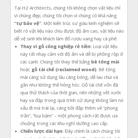
Tại H2 Architects, chúng tôi không chọn vật liệu chỉ
vì chúng đẹp; chúng tôi chọn vì chúng có khả năng
“tự bảo vệ”
. Một kiến trúc sư giàu kinh nghiệm sẽ
biết rõ vật liệu nào chịu được độ ẩm cao, vật liệu nào
dễ vệ sinh khi khách làm đổ rượu vang hay cà phê.
Thay vì gỗ công nghiệp rẻ tiền:
Loại vật liệu
này rất nhạy cảm với độ ẩm và dễ bị phồng rộp ở
các cạnh. Chúng tôi thay thế bằng
bê tông mài
hoặc
gỗ tái chế (reclaimed wood)
. Bê tông
mài càng sử dụng lâu càng bóng, dễ lau chùi và
gần như không thể hỏng hóc. Gỗ tái chế vốn đã
qua thử thách của thời gian, nên những vết xước
hay va đập trong quá trình sử dụng không làm nó
xấu đi mà trái lại, càng bồi đắp thêm vẻ “phong
trần”, “bụi bặm” – một phong cách rất được ưa
chuộng trong các khu nghỉ dưỡng cao cấp.
Chiến lược dài hạn:
Đây chính là cách chúng tôi