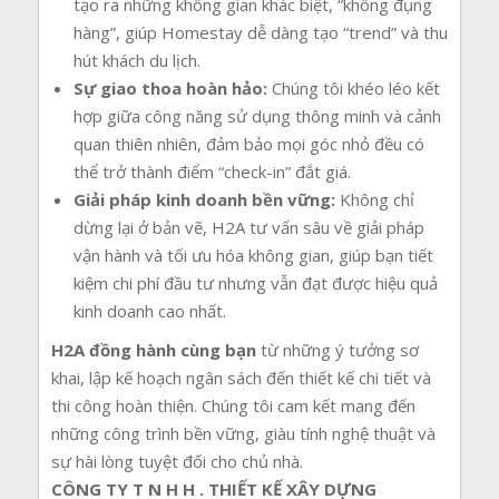
tạo ra những không gian khác biệt, “không đụng
hàng”, giúp Homestay dễ dàng tạo “trend” và thu
hút khách du lịch.
Sự giao thoa hoàn hảo:
Chúng tôi khéo léo kết
hợp giữa công năng sử dụng thông minh và cảnh
quan thiên nhiên, đảm bảo mọi góc nhỏ đều có
thể trở thành điểm “check-in” đắt giá.
Giải pháp kinh doanh bền vững:
Không chỉ
dừng lại ở bản vẽ, H2A tư vấn sâu về giải pháp
vận hành và tối ưu hóa không gian, giúp bạn tiết
kiệm chi phí đầu tư nhưng vẫn đạt được hiệu quả
kinh doanh cao nhất.
H2A đồng hành cùng bạn
từ những ý tưởng sơ
khai, lập kế hoạch ngân sách đến thiết kế chi tiết và
thi công hoàn thiện. Chúng tôi cam kết mang đến
những công trình bền vững, giàu tính nghệ thuật và
sự hài lòng tuyệt đối cho chủ nhà.
CÔNG TY T N H H . THIẾT KẾ XÂY DỰNG