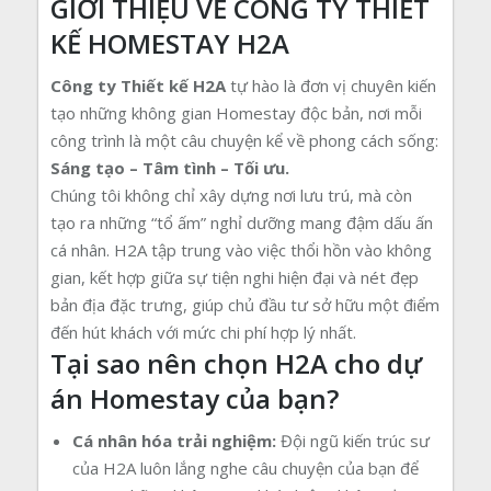
GIỚI THIỆU VỀ CÔNG TY THIẾT
KẾ HOMESTAY H2A
Công ty Thiết kế H2A
tự hào là đơn vị chuyên kiến
tạo những không gian Homestay độc bản, nơi mỗi
công trình là một câu chuyện kể về phong cách sống:
Sáng tạo – Tâm tình – Tối ưu.
Chúng tôi không chỉ xây dựng nơi lưu trú, mà còn
tạo ra những “tổ ấm” nghỉ dưỡng mang đậm dấu ấn
cá nhân. H2A tập trung vào việc thổi hồn vào không
gian, kết hợp giữa sự tiện nghi hiện đại và nét đẹp
bản địa đặc trưng, giúp chủ đầu tư sở hữu một điểm
đến hút khách với mức chi phí hợp lý nhất.
Tại sao nên chọn H2A cho dự
án Homestay của bạn?
Cá nhân hóa trải nghiệm:
Đội ngũ kiến trúc sư
của H2A luôn lắng nghe câu chuyện của bạn để