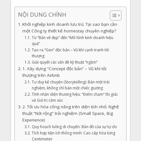
NỘI DUNG CHÍNH
Khởi nghiệp kinh doanh lưu trú: Tại sao bạn cần
một Công ty thiết kế homestay chuyên nghiệp?
Từ “Bản vẽ đẹp” đến “Mô hình kinh doanh hiệu
quả”
Tạo ra “Gen” độc bản – Vũ khí cạnh tranh tối
thượng
Giải quyết các vấn đề kỹ thuật “ngầm”
1. Xây dựng “Concept độc bản” – Vũ khí tối
thượng trên Airbnb
Tư duy kể chuyện (Storytelling): Bán một trải
nghiệm, không chỉ bán một chiếc giường
Tính nhận diện thương hiệu: “Điểm chạm” thị giác
và Giá trị cảm xúc
2. Tối ưu hóa công năng trên diện tích nhỏ: Nghệ
thuật “Nới rộng” trải nghiệm (Small Space, Big
Experience)
Quy hoạch luồng di chuyển: Bản đồ của sự tự do
Tích hợp tiện ích thông minh: Cao cấp hóa từng
Centimeter