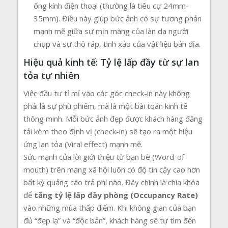
ống kính điện thoại (thường là tiêu cự 24mm-
35mm). Điều này giúp bức ảnh có sự tương phản
mạnh mẽ giữa sự mịn màng của làn da người
chụp và sự thô ráp, tinh xảo của vật liệu bản địa.
Hiệu quả kinh tế: Tỷ lệ lấp đầy từ sự lan
tỏa tự nhiên
Việc đầu tư tỉ mỉ vào các góc check-in này không
phải là sự phù phiếm, mà là một bài toán kinh tế
thông minh. Mỗi bức ảnh đẹp được khách hàng đăng
tải kèm theo định vị (check-in) sẽ tạo ra một hiệu
ứng lan tỏa (Viral effect) mạnh mẽ.
Sức mạnh của lời giới thiệu từ bạn bè (Word-of-
mouth) trên mạng xã hội luôn có độ tin cậy cao hơn
bất kỳ quảng cáo trả phí nào. Đây chính là chìa khóa
để
tăng tỷ lệ lấp đầy phòng (Occupancy Rate)
vào những mùa thấp điểm. Khi không gian của bạn
đủ “đẹp lạ” và “độc bản”, khách hàng sẽ tự tìm đến