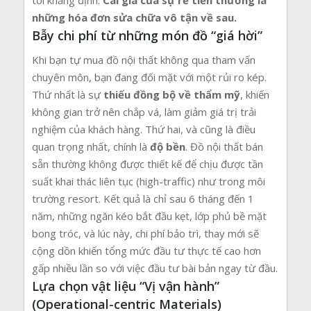
tôi khẳng định:
Cái giá của sự rẻ tiền thường là
những hóa đơn sửa chữa vô tận về sau.
Bẫy chi phí từ những món đồ “giá hời”
Khi bạn tự mua đồ nội thất không qua tham vấn
chuyên môn, bạn đang đối mặt với một rủi ro kép.
Thứ nhất là sự
thiếu đồng bộ về thẩm mỹ
, khiến
không gian trở nên chắp vá, làm giảm giá trị trải
nghiệm của khách hàng. Thứ hai, và cũng là điều
quan trọng nhất, chính là
độ bền
. Đồ nội thất bán
sẵn thường không được thiết kế để chịu được tần
suất khai thác liên tục (high-traffic) như trong môi
trường resort. Kết quả là chỉ sau 6 tháng đến 1
năm, những ngăn kéo bắt đầu kẹt, lớp phủ bề mặt
bong tróc, và lúc này, chi phí bảo trì, thay mới sẽ
cộng dồn khiến tổng mức đầu tư thực tế cao hơn
gấp nhiều lần so với việc đầu tư bài bản ngay từ đầu.
Lựa chọn vật liệu “Vị vận hành”
(Operational-centric Materials)