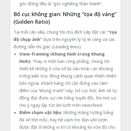
góc đứng đều là “góc nghiêng thần thánh”.
Bố cục không gian: Những “tọa độ vàng”
(Golden Ratio)
Tại mỗi căn villa, chúng tôi chủ đích sắp đặt các
“tọa
độ chụp ảnh”
dựa trên nguyên lý tỷ lệ vàng và các
đường dẫn thị giác (Leading lines).
View-framing (Khung hình trong khung
hình):
Thay vì một ban công phẳng, chúng tôi
thiết kế những ô cửa sổ lùi sâu hoặc các khoảng
trống kiến trúc đóng khung cảnh quan thiên nhiên
bên ngoài. Khách hàng chỉ cần đứng vào tâm
điểm của “khung tranh” này, bố cục bức ảnh sẽ tự
động đạt được sự cân bằng tuyệt đối, thu hút sự
chú ý ngay lập tức khi lướt trên newsfeed.
Điểm chạm vật liệu:
Những mảng tường bằng
đá xẻ thô mộc, hay hệ vách tre đan uốn lượn
được đặt ở những vị trí có khoảng lùi vừa đủ cho