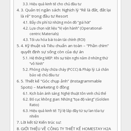
Hiệu quả kinh tế cho chủ đầu tư
3. Quản trị ngân sách: Nghịch lý “Rẻ là đắt, đắt lại
là rẻ” trong đầu tư Resort
Bẫy chi phí từ những món đồ “giá hời”
Lựa chọn vật liệu “Vị vận hành” (Operational-
centric Materials)
Tối ưu hóa bài toán tài chính (ROI)
4. Kỹ thuật và Tiêu chuẩn an toàn – “Phần chìm”
quyết định sự sống còn của dự án
Hệ thống MEP: Khi sự tiện nghi nằm ở những thứ
“vô hình”
Phòng cháy chữa cháy (PCCC) & Pháp lý: Lá chắn
bảo vệ chủ đầu tư
5. Thiết kế “Góc chụp ảnh” (Instagrammable
Spots) – Marketing 0 đồng
Kịch bản ánh sáng: Nghệ thuật tôn vinh chủ thể
Bố cục không gian: Những “tọa độ vàng” (Golden
Ratio)
Hiệu quả kinh tế: Tỷ lệ lấp đầy từ sự lan tỏa tự
nhiên
Lời kết từ Kiến trúc sư:
GIỚI THIỆU VỀ CÔNG TY THIẾT KẾ HOMESTAY H2A