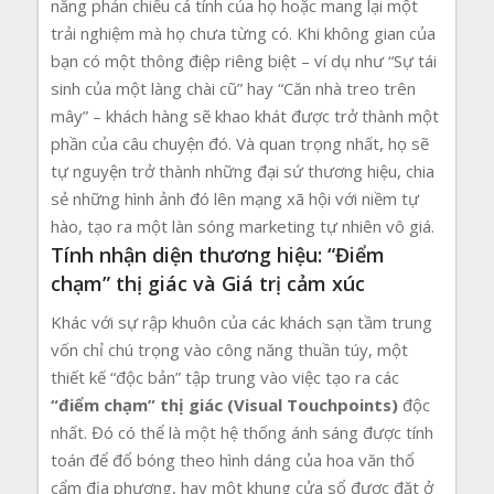
năng phản chiếu cá tính của họ hoặc mang lại một
trải nghiệm mà họ chưa từng có. Khi không gian của
bạn có một thông điệp riêng biệt – ví dụ như “Sự tái
sinh của một làng chài cũ” hay “Căn nhà treo trên
mây” – khách hàng sẽ khao khát được trở thành một
phần của câu chuyện đó. Và quan trọng nhất, họ sẽ
tự nguyện trở thành những đại sứ thương hiệu, chia
sẻ những hình ảnh đó lên mạng xã hội với niềm tự
hào, tạo ra một làn sóng marketing tự nhiên vô giá.
Tính nhận diện thương hiệu: “Điểm
chạm” thị giác và Giá trị cảm xúc
Khác với sự rập khuôn của các khách sạn tầm trung
vốn chỉ chú trọng vào công năng thuần túy, một
thiết kế “độc bản” tập trung vào việc tạo ra các
“điểm chạm” thị giác (Visual Touchpoints)
độc
nhất. Đó có thể là một hệ thống ánh sáng được tính
toán để đổ bóng theo hình dáng của hoa văn thổ
cẩm địa phương, hay một khung cửa sổ được đặt ở