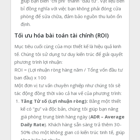
giúp bạn biến “chi phí” thành “đầu tư”. Vật liệu bền
bỉ đồng nghĩa với việc bạn không phải đóng cửa
phòng để sửa chữa, đảm bảo nguồn thu luôn ổn
định.
Tối ưu hóa bài toán tài chính (ROI)
Mục tiêu cuối cùng của mọi thiết kế là hiệu quả kinh
tế. Chúng tôi sử dụng tư duy kiến trúc để giải quyết
phương trình lợi nhuận:
ROI = (Lợi nhuận ròng hàng năm / Tổng vốn đầu tư
ban đầu) x 100
Một đơn vị tư vấn chuyên nghiệp như chúng tôi sẽ
tác động đồng thời vào cả hai vế của phương trình:
Tăng Tử số (Lợi nhuận ròng):
Bằng một thiết
kế có “gu” và độc bản, chúng tôi giúp bạn nâng
giá phòng trung bình hàng ngày (
ADR – Average
Daily Rate
). Khách hàng sẵn sàng trả thêm 30-
50% cho một không gian có kiến trúc tinh tế, giúp