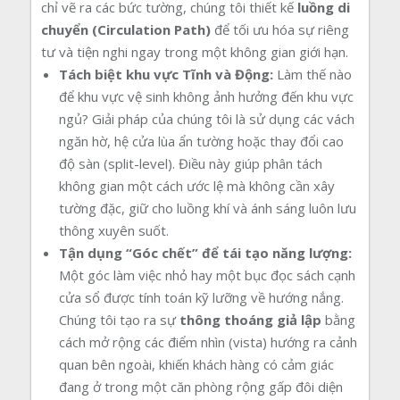
chỉ vẽ ra các bức tường, chúng tôi thiết kế
luồng di
chuyển (Circulation Path)
để tối ưu hóa sự riêng
tư và tiện nghi ngay trong một không gian giới hạn.
Tách biệt khu vực Tĩnh và Động:
Làm thế nào
để khu vực vệ sinh không ảnh hưởng đến khu vực
ngủ? Giải pháp của chúng tôi là sử dụng các vách
ngăn hờ, hệ cửa lùa ẩn tường hoặc thay đổi cao
độ sàn (split-level). Điều này giúp phân tách
không gian một cách ước lệ mà không cần xây
tường đặc, giữ cho luồng khí và ánh sáng luôn lưu
thông xuyên suốt.
Tận dụng “Góc chết” để tái tạo năng lượng:
Một góc làm việc nhỏ hay một bục đọc sách cạnh
cửa sổ được tính toán kỹ lưỡng về hướng nắng.
Chúng tôi tạo ra sự
thông thoáng giả lập
bằng
cách mở rộng các điểm nhìn (vista) hướng ra cảnh
quan bên ngoài, khiến khách hàng có cảm giác
đang ở trong một căn phòng rộng gấp đôi diện