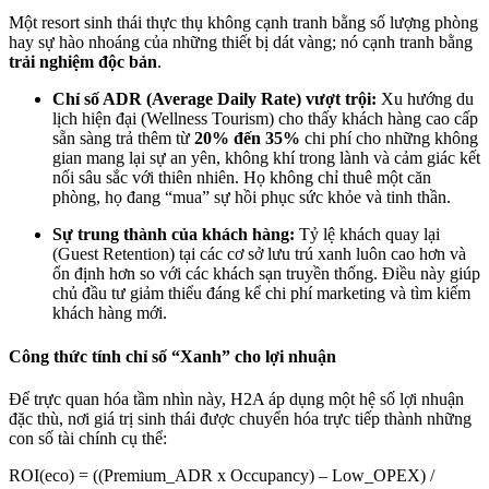
Một resort sinh thái thực thụ không cạnh tranh bằng số lượng phòng
hay sự hào nhoáng của những thiết bị dát vàng; nó cạnh tranh bằng
trải nghiệm độc bản
.
Chỉ số ADR (Average Daily Rate) vượt trội:
Xu hướng du
lịch hiện đại (Wellness Tourism) cho thấy khách hàng cao cấp
sẵn sàng trả thêm từ
20% đến 35%
chi phí cho những không
gian mang lại sự an yên, không khí trong lành và cảm giác kết
nối sâu sắc với thiên nhiên. Họ không chỉ thuê một căn
phòng, họ đang “mua” sự hồi phục sức khỏe và tinh thần.
Sự trung thành của khách hàng:
Tỷ lệ khách quay lại
(Guest Retention) tại các cơ sở lưu trú xanh luôn cao hơn và
ổn định hơn so với các khách sạn truyền thống. Điều này giúp
chủ đầu tư giảm thiểu đáng kể chi phí marketing và tìm kiếm
khách hàng mới.
Công thức tính chỉ số “Xanh” cho lợi nhuận
Để trực quan hóa tầm nhìn này, H2A áp dụng một hệ số lợi nhuận
đặc thù, nơi giá trị sinh thái được chuyển hóa trực tiếp thành những
con số tài chính cụ thể:
ROI(eco) = ((Premium_ADR x Occupancy) – Low_OPEX) /