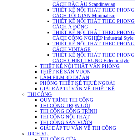
CÁCH BẮC ÂU Scandinavian
THIẾT KẾ NỘI THẤT THEO PHONG
CÁCH TỐI GIẢN Minimalism
THIẾT KẾ NỘI THẤT THEO PHONG
CÁCH Á ĐÔNG
THIẾT KẾ NỘI THẤT THEO PHONG
CÁCH CÔNG NGHIỆP Industrial Style
THIẾT KẾ NỘI THẤT THEO PHONG
CÁCH VINTAGE
THIẾT KẾ NỘI THẤT THEO PHONG
CÁCH CHIẾT TRUNG Eclectic style
THIẾT KẾ NỘI THẤT VĂN PHÒNG
THIẾT KẾ SÂN VƯỜN
LÀM FILM 3D DỰ ÁN
PHÒNG THIẾT KẾ THUÊ NGOÀI
GIẢI ĐÁP TƯ VẤN VỀ THIẾT KẾ
THI CÔNG
QUY TRÌNH THI CÔNG
THI CÔNG TRỌN GÓI
THI CÔNG CÔNG TRÌNH
THI CÔNG NỘI THẤT
THI CÔNG SÂN VƯỜN
GIẢI ĐÁP TƯ VẤN VỀ THI CÔNG
DỊCH VỤ
THI CÔNG CỬA