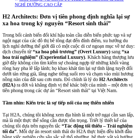
NGHỈ DƯỠNG CAO CẤP
H2 Architects: Đơn vị tiên phong định nghĩa lại sự
xa hoa trong kỷ nguyên “Resort sinh thái”
Trong bối cảnh biến đổi khí hậu toàn cầu diễn biến phức tạp và sự
ngột ngạt của các đô thị bê tông đạt đến đỉnh điểm, xu hướng du
lịch nghỉ dưỡng thế giới đã có một cuộc di cư ngoạn mục về tư duy:
dịch chuyển từ
“xa hoa phô trương” (Overt Luxury)
sang
“xa
hoa trải nghiệm” (Experiential Luxury)
. Khách hàng thượng lưu
giờ đây không còn tìm kiếm sự choáng ngợp từ những khối vàng
ròng hay pha lê lấp lánh; họ khao khát tìm lại sự tĩnh lặng tuyệt đối
dưới tán rừng già, lắng nghe tiếng suối reo và chạm vào mùi hương
nồng nàn của đất sau cơn mưa. Đó chính là lý do
H2 Architects
(H2A)
ra đời và khẳng định vị thế khác biệt của mình – một đơn vị
tiên phong trong các dự án “Resort sinh thái” tại Việt Nam.
Tầm nhìn: Kiến trúc là sự tiếp nối của mẹ thiên nhiên
Tại H2A, chúng tôi không xem địa hình là một trở ngại cần san lấp,
mà là một thực thể sống cần được tôn trọng. Triết lý thiết kế của
chúng tôi dựa trên nguyên tắc
“Tác động tối thiểu – Trải nghiệm
tối đa”
. Mỗi dự án resort sinh thái do H2A thực hiện đều khởi đầu
bằng việc nghiên cứu sâu sắc về thổ nhưỡng, hệ thực vật và hướng