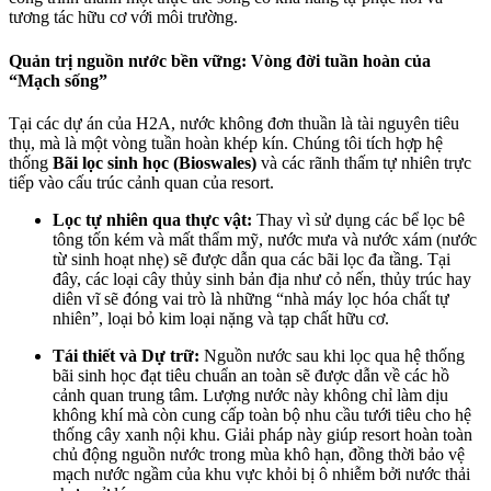
tương tác hữu cơ với môi trường.
Quản trị nguồn nước bền vững: Vòng đời tuần hoàn của
“Mạch sống”
Tại các dự án của H2A, nước không đơn thuần là tài nguyên tiêu
thụ, mà là một vòng tuần hoàn khép kín. Chúng tôi tích hợp hệ
thống
Bãi lọc sinh học (Bioswales)
và các rãnh thấm tự nhiên trực
tiếp vào cấu trúc cảnh quan của resort.
Lọc tự nhiên qua thực vật:
Thay vì sử dụng các bể lọc bê
tông tốn kém và mất thẩm mỹ, nước mưa và nước xám (nước
từ sinh hoạt nhẹ) sẽ được dẫn qua các bãi lọc đa tầng. Tại
đây, các loại cây thủy sinh bản địa như cỏ nến, thủy trúc hay
diên vĩ sẽ đóng vai trò là những “nhà máy lọc hóa chất tự
nhiên”, loại bỏ kim loại nặng và tạp chất hữu cơ.
Tái thiết và Dự trữ:
Nguồn nước sau khi lọc qua hệ thống
bãi sinh học đạt tiêu chuẩn an toàn sẽ được dẫn về các hồ
cảnh quan trung tâm. Lượng nước này không chỉ làm dịu
không khí mà còn cung cấp toàn bộ nhu cầu tưới tiêu cho hệ
thống cây xanh nội khu. Giải pháp này giúp resort hoàn toàn
chủ động nguồn nước trong mùa khô hạn, đồng thời bảo vệ
mạch nước ngầm của khu vực khỏi bị ô nhiễm bởi nước thải