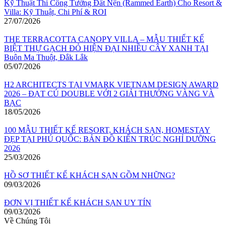
Kỹ Thuật Thi Công Tường Đất Nện (Rammed Earth) Cho Resort &
Villa: Kỹ Thuật, Chi Phí & ROI
27/07/2026
THE TERRACOTTA CANOPY VILLA – MẪU THIẾT KẾ
BIỆT THỰ GẠCH ĐỎ HIỆN ĐẠI NHIỀU CÂY XANH TẠI
Buôn Ma Thuột, Đắk Lắk
05/07/2026
H2 ARCHITECTS TẠI VMARK VIETNAM DESIGN AWARD
2026 – ĐẠT CÚ DOUBLE VỚI 2 GIẢI THƯỞNG VÀNG VÀ
BẠC
18/05/2026
100 MẪU THIẾT KẾ RESORT, KHÁCH SẠN, HOMESTAY
ĐẸP TẠI PHÚ QUỐC: BẢN ĐỒ KIẾN TRÚC NGHỈ DƯỠNG
2026
25/03/2026
HỒ SƠ THIẾT KẾ KHÁCH SẠN GỒM NHỮNG?
09/03/2026
ĐƠN VỊ THIẾT KẾ KHÁCH SẠN UY TÍN
09/03/2026
Về Chúng Tôi