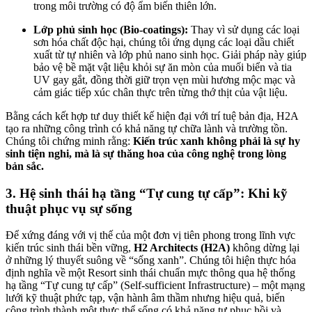
trong môi trường có độ ẩm biến thiên lớn.
Lớp phủ sinh học (Bio-coatings):
Thay vì sử dụng các loại
sơn hóa chất độc hại, chúng tôi ứng dụng các loại dầu chiết
xuất từ tự nhiên và lớp phủ nano sinh học. Giải pháp này giúp
bảo vệ bề mặt vật liệu khỏi sự ăn mòn của muối biển và tia
UV gay gắt, đồng thời giữ trọn vẹn mùi hương mộc mạc và
cảm giác tiếp xúc chân thực trên từng thớ thịt của vật liệu.
Bằng cách kết hợp tư duy thiết kế hiện đại với trí tuệ bản địa, H2A
tạo ra những công trình có khả năng tự chữa lành và trường tồn.
Chúng tôi chứng minh rằng:
Kiến trúc xanh không phải là sự hy
sinh tiện nghi, mà là sự thăng hoa của công nghệ trong lòng
bản sắc.
3. Hệ sinh thái hạ tầng “Tự cung tự cấp”: Khi kỹ
thuật phục vụ sự sống
Để xứng đáng với vị thế của một đơn vị tiên phong trong lĩnh vực
kiến trúc sinh thái bền vững,
H2 Architects (H2A)
không dừng lại
ở những lý thuyết suông về “sống xanh”. Chúng tôi hiện thực hóa
định nghĩa về một Resort sinh thái chuẩn mực thông qua hệ thống
hạ tầng “Tự cung tự cấp” (Self-sufficient Infrastructure) – một mạng
lưới kỹ thuật phức tạp, vận hành âm thầm nhưng hiệu quả, biến
công trình thành một thực thể sống có khả năng tự phục hồi và