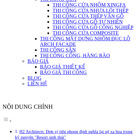
THI CÔNG CỬA NHÔM XINGFA
THI CÔNG CỬA NHỰA LÕI THÉP
THI CÔNG CỬA THÉP VÂN GỖ
THI CÔNG CỬA GỖ TỰ NHIÊN
THI CÔNG CỬA GỖ CÔNG NGHIỆP
THI CÔNG CỬA COMPOSITE
THI CÔNG MẶT DỰNG NHÔM ĐỤC LỖ
ARCH FACADE
THI CÔNG SÀN
THI CÔNG CỔNG, HÀNG RÀO
BÁO GIÁ
BÁO GIÁ THIẾT KẾ
BÁO GIÁ THI CÔNG
BLOG
LIÊN HỆ
NỘI DUNG CHÍNH
H2 Architects: Đơn vị tiên phong định nghĩa lại sự xa hoa trong
kỷ nguyên “Resort sinh thái”