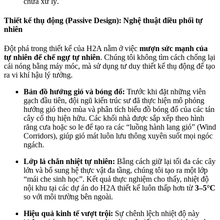
chưa xử lý.
Thiết kế thụ động (Passive Design): Nghệ thuật điều phối tự
nhiên
Đột phá trong thiết kế của H2A nằm ở việc
mượn sức mạnh của
tự nhiên để chế ngự tự nhiên
. Chúng tôi không tìm cách chống lại
cái nóng bằng máy móc, mà sử dụng tư duy thiết kế thụ động để tạo
ra vi khí hậu lý tưởng.
Bản đồ hướng gió và bóng đổ:
Trước khi đặt những viên
gạch đầu tiên, đội ngũ kiến trúc sư đã thực hiện mô phỏng
hướng gió theo mùa và phân tích biểu đồ bóng đổ của các tán
cây cổ thụ hiện hữu. Các khối nhà được sắp xếp theo hình
răng cưa hoặc so le để tạo ra các “luồng hành lang gió” (Wind
Corridors), giúp gió mát luôn lưu thông xuyên suốt mọi ngóc
ngách.
Lớp lá chắn nhiệt tự nhiên:
Bằng cách giữ lại tối đa các cây
lớn và bổ sung hệ thực vật đa tầng, chúng tôi tạo ra một lớp
“mái che sinh học”. Kết quả thực nghiệm cho thấy, nhiệt độ
nội khu tại các dự án do H2A thiết kế luôn thấp hơn từ
3–5°C
so với môi trường bên ngoài.
Hiệu quả kinh tế vượt trội:
Sự chênh lệch nhiệt độ này