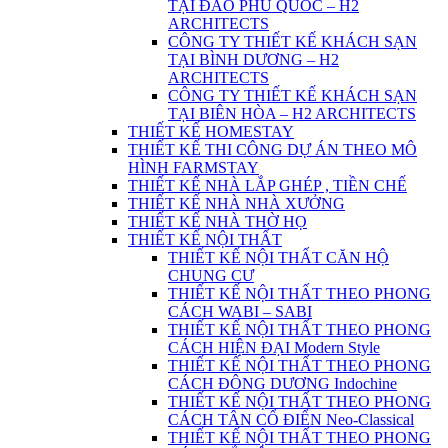
TẠI ĐẢO PHÚ QUỐC – H2
ARCHITECTS
CÔNG TY THIẾT KẾ KHÁCH SẠN
TẠI BÌNH DƯƠNG – H2
ARCHITECTS
CÔNG TY THIẾT KẾ KHÁCH SẠN
TẠI BIÊN HÒA – H2 ARCHITECTS
THIẾT KẾ HOMESTAY
THIẾT KẾ THI CÔNG DỰ ÁN THEO MÔ
HÌNH FARMSTAY
THIẾT KẾ NHÀ LẮP GHÉP , TIỀN CHẾ
THIẾT KẾ NHÀ NHÀ XƯỞNG
THIẾT KẾ NHÀ THỜ HỌ
THIẾT KẾ NỘI THẤT
THIẾT KẾ NỘI THẤT CĂN HỘ
CHUNG CƯ
THIẾT KẾ NỘI THẤT THEO PHONG
CÁCH WABI – SABI
THIẾT KẾ NỘI THẤT THEO PHONG
CÁCH HIỆN ĐẠI Modern Style
THIẾT KẾ NỘI THẤT THEO PHONG
CÁCH ĐÔNG DƯƠNG Indochine
THIẾT KẾ NỘI THẤT THEO PHONG
CÁCH TÂN CỔ ĐIỂN Neo-Classical
THIẾT KẾ NỘI THẤT THEO PHONG