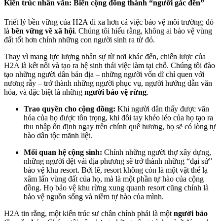
Kiến trúc nhân văn: Biến cộng đồng thành “người gác đền”
Triết lý bền vững của H2A đi xa hơn cả việc bảo vệ môi trường; đó
là
bền vững về xã hội
. Chúng tôi hiểu rằng, không ai bảo vệ vùng
đất tốt hơn chính những con người sinh ra từ đó.
Thay vì mang lực lượng nhân sự từ nơi khác đến, chiến lược của
H2A là kết nối và tạo ra hệ sinh thái việc làm tại chỗ. Chúng tôi đào
tạo những người dân bản địa – những người vốn dĩ chỉ quen với
nương rẫy – trở thành những người phục vụ, người hướng dẫn văn
hóa, và đặc biệt là những
người bảo vệ rừng
.
Trao quyền cho cộng đồng:
Khi người dân thấy được văn
hóa của họ được tôn trọng, khi đôi tay khéo léo của họ tạo ra
thu nhập ổn định ngay trên chính quê hương, họ sẽ có lòng tự
hào dân tộc mãnh liệt.
Mối quan hệ cộng sinh:
Chính những người thợ xây dựng,
những người dệt vải địa phương sẽ trở thành những “đại sứ”
bảo vệ khu resort. Bởi lẽ, resort không còn là một vật thể lạ
xâm lấn vùng đất của họ, mà là một phần tự hào của cộng
đồng. Họ bảo vệ khu rừng xung quanh resort cũng chính là
bảo vệ nguồn sống và niềm tự hào của mình.
H2A tin rằng, một kiến trúc sư chân chính phải là một
người bảo