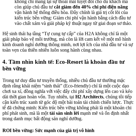
không chỉ mang lại sự thoải mái tuyệt đối cho du khách mà
còn giúp chủ đầu tư
cắt giảm đến 40% chi phí điện năng
vận hành hệ thống điều hòa. Đây chính là giá trị cốt lõi của
kiến trúc bền vững: Giảm chi phí vận hành bằng cách đầu tư
vào chất xám và giải pháp kỹ thuật ngay từ giai đoạn sơ thảo.
Hệ sinh thái hạ tầng “Tự cung tự cấp” của H2A không chỉ là một
giải pháp bảo vệ môi trường, mà còn là lời cam kết về một mô hình
kinh doanh nghỉ dưỡng thông minh, nơi lợi ích của nhà đầu tư và sự
toàn vẹn của thiên nhiên luôn song hành cùng nhau.
4. Tầm nhìn kinh tế: Eco-Resort là khoản đầu tư
bền vững
Trong tư duy đầu tư truyền thống, nhiều chủ đầu tư thường mặc
định rằng khái niệm “sinh thái” (Eco-friendly) chỉ là một cuộc dạo
chơi xa xỉ, đồng nghĩa với việc đẩy chi phí xây dựng lên cao và kéo
dài thời gian hoàn vốn. Tuy nhiên, tại
H2 Architects
, chúng tôi tiếp
cận kiến trúc xanh từ góc độ một bài toán tài chính chiến lược. Thực
tế đã chứng minh: Kiến trúc bền vững không phải là một khoản chi
phí phát sinh, mà là một
tài sản sinh lời
mạnh mẽ và ổn định nhất
trong danh mục bất động sản nghỉ dưỡng.
ROI bền vững: Sức mạnh của giá trị vô hình