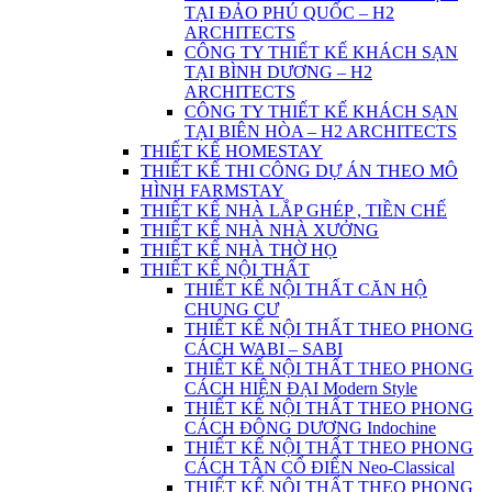
TẠI ĐẢO PHÚ QUỐC – H2
ARCHITECTS
CÔNG TY THIẾT KẾ KHÁCH SẠN
TẠI BÌNH DƯƠNG – H2
ARCHITECTS
CÔNG TY THIẾT KẾ KHÁCH SẠN
TẠI BIÊN HÒA – H2 ARCHITECTS
THIẾT KẾ HOMESTAY
THIẾT KẾ THI CÔNG DỰ ÁN THEO MÔ
HÌNH FARMSTAY
THIẾT KẾ NHÀ LẮP GHÉP , TIỀN CHẾ
THIẾT KẾ NHÀ NHÀ XƯỞNG
THIẾT KẾ NHÀ THỜ HỌ
THIẾT KẾ NỘI THẤT
THIẾT KẾ NỘI THẤT CĂN HỘ
CHUNG CƯ
THIẾT KẾ NỘI THẤT THEO PHONG
CÁCH WABI – SABI
THIẾT KẾ NỘI THẤT THEO PHONG
CÁCH HIỆN ĐẠI Modern Style
THIẾT KẾ NỘI THẤT THEO PHONG
CÁCH ĐÔNG DƯƠNG Indochine
THIẾT KẾ NỘI THẤT THEO PHONG
CÁCH TÂN CỔ ĐIỂN Neo-Classical
THIẾT KẾ NỘI THẤT THEO PHONG