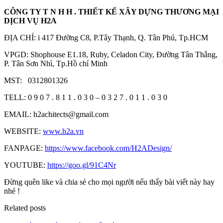
CÔNG TY T N H H . THIẾT KẾ XÂY DỰNG THƯƠNG MẠI
DỊCH VỤ H2A
ĐỊA CHỈ: i 417 Đường C8, P.Tây Thạnh, Q. Tân Phú, Tp.HCM
VPGD: Shophouse E1.18, Ruby, Celadon City, Đường Tân Thắng,
P. Tân Sơn Nhì, Tp.Hồ chí Minh
MST: 0312801326
TELL: 0 9 0 7 . 8 1 1 . 0 3 0 – 0 3 2 7 . 0 1 1 . 0 3 0
EMAIL: h2achitects@gmail.com
WEBSITE:
www.h2a.vn
FANPAGE:
https://www.facebook.com/H2ADesign/
YOUTUBE:
https://goo.gl/91C4Nr
Đừng quên like và chia sẻ cho mọi người nếu thấy bài viết này hay
nhé !
Related posts