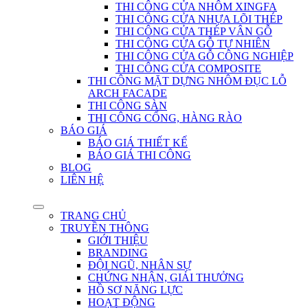
THI CÔNG CỬA NHÔM XINGFA
THI CÔNG CỬA NHỰA LÕI THÉP
THI CÔNG CỬA THÉP VÂN GỖ
THI CÔNG CỬA GỖ TỰ NHIÊN
THI CÔNG CỬA GỖ CÔNG NGHIỆP
THI CÔNG CỬA COMPOSITE
THI CÔNG MẶT DỰNG NHÔM ĐỤC LỖ
ARCH FACADE
THI CÔNG SÀN
THI CÔNG CỔNG, HÀNG RÀO
BÁO GIÁ
BÁO GIÁ THIẾT KẾ
BÁO GIÁ THI CÔNG
BLOG
LIÊN HỆ
TRANG CHỦ
TRUYỀN THÔNG
GIỚI THIỆU
BRANDING
ĐỘI NGŨ, NHÂN SỰ
CHỨNG NHẬN, GIẢI THƯỞNG
HỒ SƠ NĂNG LỰC
HOẠT ĐỘNG