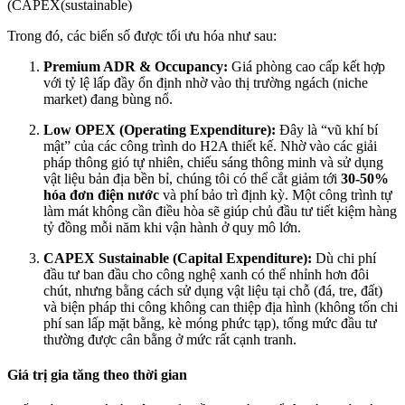
(CAPEX(sustainable)
Trong đó, các biến số được tối ưu hóa như sau:
Premium ADR & Occupancy:
Giá phòng cao cấp kết hợp
với tỷ lệ lấp đầy ổn định nhờ vào thị trường ngách (niche
market) đang bùng nổ.
Low OPEX (Operating Expenditure):
Đây là “vũ khí bí
mật” của các công trình do H2A thiết kế. Nhờ vào các giải
pháp thông gió tự nhiên, chiếu sáng thông minh và sử dụng
vật liệu bản địa bền bỉ, chúng tôi có thể cắt giảm tới
30-50%
hóa đơn điện nước
và phí bảo trì định kỳ. Một công trình tự
làm mát không cần điều hòa sẽ giúp chủ đầu tư tiết kiệm hàng
tỷ đồng mỗi năm khi vận hành ở quy mô lớn.
CAPEX Sustainable (Capital Expenditure):
Dù chi phí
đầu tư ban đầu cho công nghệ xanh có thể nhỉnh hơn đôi
chút, nhưng bằng cách sử dụng vật liệu tại chỗ (đá, tre, đất)
và biện pháp thi công không can thiệp địa hình (không tốn chi
phí san lấp mặt bằng, kè móng phức tạp), tổng mức đầu tư
thường được cân bằng ở mức rất cạnh tranh.
Giá trị gia tăng theo thời gian