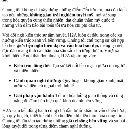
Chúng tôi không chỉ xây dựng những điểm đến lưu trú, mà còn kiến
tạo nên những
không gian trải nghiệm tuyệt mỹ
, nơi sự sang
trọng hòa quyện cùng thiên nhiên, đạt chuẩn thẩm mỹ quốc tế
nhưng vẫn đảm bảo bài toán tối ưu hóa chi phí đầu tư.
Với đội ngũ kiến trúc sư tâm huyết, H2A luôn đi đầu trong các xu
hướng kiến trúc xanh và bền vững. Chúng tôi chú trọng sự kết hợp
hài hòa giữa
tiện nghi hiện đại và văn hóa bản địa
, mang lại nét
độc đáo mang tính cá nhân hóa sâu sắc cho từng dự án. Vượt xa
khỏi thiết kế nội thất đơn thuần, H2A tập trung vào:
Kiến trúc tổng thể:
Tạo sự kết nối liền mạch giữa con người
và thiên nhiên.
Cảnh quan nghỉ dưỡng:
Quy hoạch không gian xanh, mặt
nước và tiện ích ngoài trời tinh tế.
Giải pháp vận hành:
Tối ưu hóa luồng giao thông và công
năng để đảm bảo hiệu quả kinh doanh bền vững.
H2A cam kết đồng hành cùng chủ đầu tư từ khâu tư vấn chiến lược,
lập quy hoạch, thiết kế chi tiết cho đến khi hiện thực hóa công trình.
Chúng tôi tận tâm tạo dựng những
giá trị sống bền vững
và sự hài
lòng tuyệt đối trong từng điểm chạm nghỉ dưỡng.