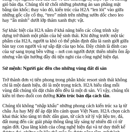
gió bản địa. Chúng tôi từ chối những phương án san phẳng mặt
bằng tàn khốc; thay vào đó, kiến trúc của H2A “len lỏi” vào giữa
những gốc cây cổ thụ, “treo” mình trên những sườn dốc cheo leo
hay “ẩn mình” dưới lớp thảm xanh thực vật.
Sự khác biệt của H2A nằm ở khả năng biến các công trình xây
dựng trở thành một phần của hệ sinh thái. Khi đứng trước một tác
phẩm của H2A, người ta khó có thể phân định đâu là ranh giới giữa
bàn tay con người và sự sắp đặt của tạo hóa. Đây chính là đỉnh cao
của sự sang trọng bền vững – nơi con người được thiên nhiên ôm ấp
nhưng vẫn tận hưởng đầy đủ tiện nghi của công nghệ hiện đại.
Sứ mệnh: Người gác đền cho những vùng đất di sản
Trở thành đơn vị tiên phong trong phân khúc resort sinh thái không
chỉ là một danh hiệu, đó là một trọng trách. H2A hiểu rằng mỗi
vùng đất chúng tôi đặt chân đến đều là một di sản. Vì vậy, chúng tôi
kiên trì theo đuổi con đường
Kiến trúc bản địa cách tân
.
Chúng tôi không “nhập khẩu” những phong cách kiến trúc xa lạ từ
châu Âu hay Mỹ để áp đặt lên cảnh quan Việt Nam. H2A chọn cách
khai thác kho tàng tri thức dân gian, từ cách xử lý vật liệu tre, đá,
đất nung đến các giải pháp thông tầng lấy sáng tự nhiên đã có từ
ngàn đời. Qua lăng kính của công nghệ hiện đại và tư duy thiết kế