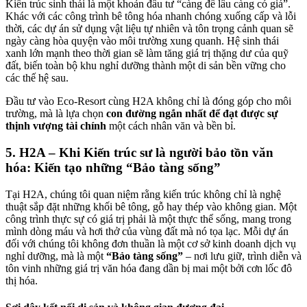
Kiến trúc sinh thái là một khoản đầu tư “càng để lâu càng có giá”.
Khác với các công trình bê tông hóa nhanh chóng xuống cấp và lỗi
thời, các dự án sử dụng vật liệu tự nhiên và tôn trọng cảnh quan sẽ
ngày càng hòa quyện vào môi trường xung quanh. Hệ sinh thái
xanh lớn mạnh theo thời gian sẽ làm tăng giá trị thặng dư của quỹ
đất, biến toàn bộ khu nghỉ dưỡng thành một di sản bền vững cho
các thế hệ sau.
Đầu tư vào Eco-Resort cùng H2A không chỉ là đóng góp cho môi
trường, mà là lựa chọn
con đường ngắn nhất để đạt được sự
thịnh vượng tài chính
một cách nhân văn và bền bỉ.
5. H2A – Khi Kiến trúc sư là người bảo tồn văn
hóa: Kiến tạo những “Bảo tàng sống”
Tại H2A, chúng tôi quan niệm rằng kiến trúc không chỉ là nghệ
thuật sắp đặt những khối bê tông, gỗ hay thép vào không gian. Một
công trình thực sự có giá trị phải là một thực thể sống, mang trong
mình dòng máu và hơi thở của vùng đất mà nó tọa lạc. Mỗi dự án
đối với chúng tôi không đơn thuần là một cơ sở kinh doanh dịch vụ
nghỉ dưỡng, mà là một
“Bảo tàng sống”
– nơi lưu giữ, trình diễn và
tôn vinh những giá trị văn hóa đang dần bị mai một bởi cơn lốc đô
thị hóa.