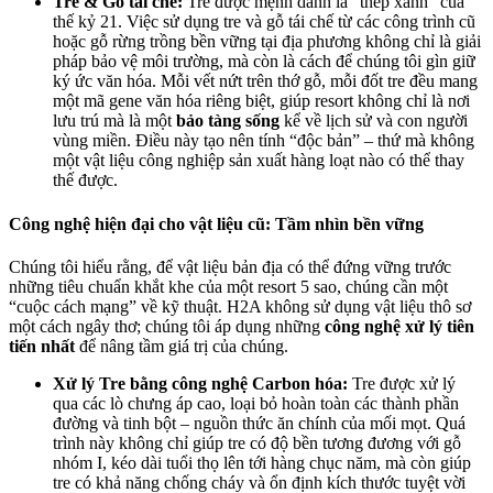
Tre & Gỗ tái chế:
Tre được mệnh danh là “thép xanh” của
thế kỷ 21. Việc sử dụng tre và gỗ tái chế từ các công trình cũ
hoặc gỗ rừng trồng bền vững tại địa phương không chỉ là giải
pháp bảo vệ môi trường, mà còn là cách để chúng tôi gìn giữ
ký ức văn hóa. Mỗi vết nứt trên thớ gỗ, mỗi đốt tre đều mang
một mã gene văn hóa riêng biệt, giúp resort không chỉ là nơi
lưu trú mà là một
bảo tàng sống
kể về lịch sử và con người
vùng miền. Điều này tạo nên tính “độc bản” – thứ mà không
một vật liệu công nghiệp sản xuất hàng loạt nào có thể thay
thế được.
Công nghệ hiện đại cho vật liệu cũ: Tầm nhìn bền vững
Chúng tôi hiểu rằng, để vật liệu bản địa có thể đứng vững trước
những tiêu chuẩn khắt khe của một resort 5 sao, chúng cần một
“cuộc cách mạng” về kỹ thuật. H2A không sử dụng vật liệu thô sơ
một cách ngây thơ; chúng tôi áp dụng những
công nghệ xử lý tiên
tiến nhất
để nâng tầm giá trị của chúng.
Xử lý Tre bằng công nghệ Carbon hóa:
Tre được xử lý
qua các lò chưng áp cao, loại bỏ hoàn toàn các thành phần
đường và tinh bột – nguồn thức ăn chính của mối mọt. Quá
trình này không chỉ giúp tre có độ bền tương đương với gỗ
nhóm I, kéo dài tuổi thọ lên tới hàng chục năm, mà còn giúp
tre có khả năng chống cháy và ổn định kích thước tuyệt vời