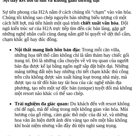
Sợi dây kết nối di sản và không gian đương đại
Sự tiên phong của H2A nằm ở cách chúng tôi “chạm” vào văn hóa.
Chúng tôi không sao chép nguyên bản những biểu tượng cũ một
cách hời hợt, mà tiến hành một quá trình
chiết xuất văn hóa
. Đội
ngũ kiến trúc sư của H2A trực tiếp tìm đến các bản làng, gặp gỡ
những nghệ nhân cuối cùng đang nắm giữ bí quyết về dệt thổ cẩm,
chạm khắc gỗ hay đúc đồng.
Nội thất mang linh hồn bản địa:
Trong mỗi căn villa,
những họa tiết thổ cẩm không chỉ là tấm thảm hay chiếc gối
trang trí. Đó là những câu chuyện về vũ trụ quan của người
bản địa được kể lại bằng ngôn ngữ sắp đặt hiện đại. Những
mảng tường đất nện hay những chi tiết chạm khắc thủ công
trên cửa không được sản xuất hàng loạt trong nhà máy, mà
được tạo ra từ đôi bàn tay tài hoa của các nghệ nhân địa
phương, tạo nên một sự độc bản (unique) tuyệt đối mà không
một resort nào khác có thể sao chép.
Trải nghiệm đa giác quan:
Du khách đến với resort không
chỉ để ngủ, mà để sống trong một không gian văn hóa. Mùi
hương của gỗ rừng, cảm giác thô mộc của đá xẻ, và những
hoa văn ẩn hiện dưới ánh đèn vàng tạo nên một bầu không
khí hoài niệm nhưng vẫn đầy đủ tiện nghi sang trọng.