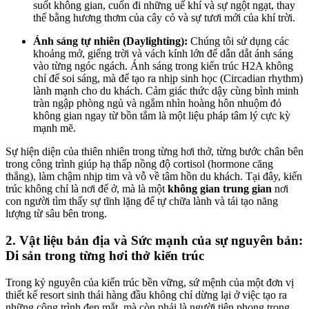
suốt không gian, cuốn đi những uế khí và sự ngột ngạt, thay
thế bằng hương thơm của cây cỏ và sự tươi mới của khí trời.
Ánh sáng tự nhiên (Daylighting):
Chúng tôi sử dụng các
khoảng mở, giếng trời và vách kính lớn để dẫn dắt ánh sáng
vào từng ngóc ngách. Ánh sáng trong kiến trúc H2A không
chỉ để soi sáng, mà để tạo ra nhịp sinh học (Circadian rhythm)
lành mạnh cho du khách. Cảm giác thức dậy cùng bình minh
tràn ngập phòng ngủ và ngắm nhìn hoàng hôn nhuộm đỏ
không gian ngay từ bồn tắm là một liệu pháp tâm lý cực kỳ
mạnh mẽ.
Sự hiện diện của thiên nhiên trong từng hơi thở, từng bước chân bên
trong công trình giúp hạ thấp nồng độ cortisol (hormone căng
thẳng), làm chậm nhịp tim và vỗ về tâm hồn du khách. Tại đây, kiến
trúc không chỉ là nơi để ở, mà là một
không gian trung gian
nơi
con người tìm thấy sự tĩnh lặng để tự chữa lành và tái tạo năng
lượng từ sâu bên trong.
2. Vật liệu bản địa và Sức mạnh của sự nguyên bản:
Di sản trong từng hơi thở kiến trúc
Trong kỷ nguyên của kiến trúc bền vững, sứ mệnh của một đơn vị
thiết kế resort sinh thái hàng đầu không chỉ dừng lại ở việc tạo ra
những công trình đẹp mắt, mà còn phải là người tiên phong trong