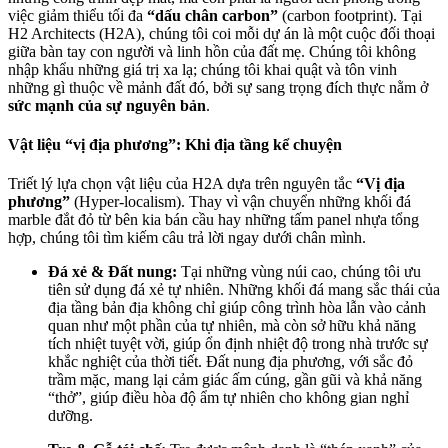
việc giảm thiểu tối đa
“dấu chân carbon”
(carbon footprint). Tại
H2 Architects (H2A), chúng tôi coi mỗi dự án là một cuộc đối thoại
giữa bàn tay con người và linh hồn của đất mẹ. Chúng tôi không
nhập khẩu những giá trị xa lạ; chúng tôi khai quật và tôn vinh
những gì thuộc về mảnh đất đó, bởi sự sang trọng đích thực nằm ở
sức mạnh của sự nguyên bản
.
Vật liệu “vị địa phương”: Khi địa tầng kể chuyện
Triết lý lựa chọn vật liệu của H2A dựa trên nguyên tắc
“Vị địa
phương”
(Hyper-localism). Thay vì vận chuyển những khối đá
marble đắt đỏ từ bên kia bán cầu hay những tấm panel nhựa tổng
hợp, chúng tôi tìm kiếm câu trả lời ngay dưới chân mình.
Đá xẻ & Đất nung:
Tại những vùng núi cao, chúng tôi ưu
tiên sử dụng đá xẻ tự nhiên. Những khối đá mang sắc thái của
địa tầng bản địa không chỉ giúp công trình hòa lẫn vào cảnh
quan như một phần của tự nhiên, mà còn sở hữu khả năng
tích nhiệt tuyệt vời, giúp ổn định nhiệt độ trong nhà trước sự
khắc nghiệt của thời tiết. Đất nung địa phương, với sắc đỏ
trầm mặc, mang lại cảm giác ấm cúng, gần gũi và khả năng
“thở”, giúp điều hòa độ ẩm tự nhiên cho không gian nghỉ
dưỡng.