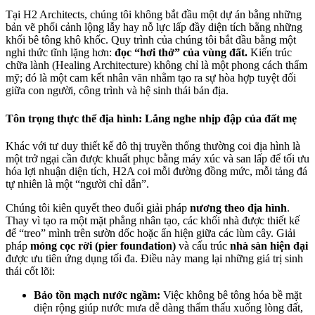
Tại H2 Architects, chúng tôi không bắt đầu một dự án bằng những
bản vẽ phối cảnh lộng lẫy hay nỗ lực lấp đầy diện tích bằng những
khối bê tông khô khốc. Quy trình của chúng tôi bắt đầu bằng một
nghi thức tĩnh lặng hơn:
đọc “hơi thở” của vùng đất.
Kiến trúc
chữa lành (Healing Architecture) không chỉ là một phong cách thẩm
mỹ; đó là một cam kết nhân văn nhằm tạo ra sự hòa hợp tuyệt đối
giữa con người, công trình và hệ sinh thái bản địa.
Tôn trọng thực thể địa hình: Lắng nghe nhịp đập của đất mẹ
Khác với tư duy thiết kế đô thị truyền thống thường coi địa hình là
một trở ngại cần được khuất phục bằng máy xúc và san lấp để tối ưu
hóa lợi nhuận diện tích, H2A coi mỗi đường đồng mức, mỗi tảng đá
tự nhiên là một “người chỉ dẫn”.
Chúng tôi kiên quyết theo đuổi giải pháp
nương theo địa hình
.
Thay vì tạo ra một mặt phẳng nhân tạo, các khối nhà được thiết kế
để “treo” mình trên sườn dốc hoặc ẩn hiện giữa các lùm cây. Giải
pháp
móng cọc rời (pier foundation)
và cấu trúc
nhà sàn hiện đại
được ưu tiên ứng dụng tối đa. Điều này mang lại những giá trị sinh
thái cốt lõi:
Bảo tồn mạch nước ngầm:
Việc không bê tông hóa bề mặt
diện rộng giúp nước mưa dễ dàng thẩm thấu xuống lòng đất,