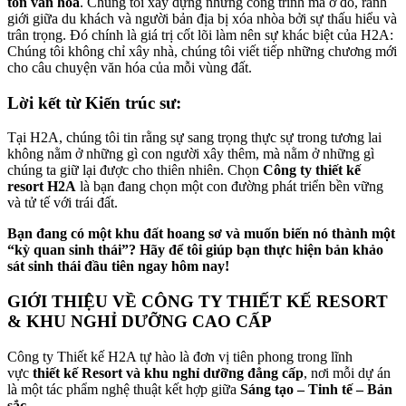
tồn văn hóa
. Chúng tôi xây dựng những công trình mà ở đó, ranh
giới giữa du khách và người bản địa bị xóa nhòa bởi sự thấu hiểu và
trân trọng. Đó chính là giá trị cốt lõi làm nên sự khác biệt của H2A:
Chúng tôi không chỉ xây nhà, chúng tôi viết tiếp những chương mới
cho câu chuyện văn hóa của mỗi vùng đất.
Lời kết từ Kiến trúc sư:
Tại H2A, chúng tôi tin rằng sự sang trọng thực sự trong tương lai
không nằm ở những gì con người xây thêm, mà nằm ở những gì
chúng ta giữ lại được cho thiên nhiên. Chọn
Công ty thiết kế
resort H2A
là bạn đang chọn một con đường phát triển bền vững
và tử tế với trái đất.
Bạn đang có một khu đất hoang sơ và muốn biến nó thành một
“kỳ quan sinh thái”? Hãy để tôi giúp bạn thực hiện bản khảo
sát sinh thái đầu tiên ngay hôm nay!
GIỚI THIỆU VỀ CÔNG TY THIẾT KẾ RESORT
& KHU NGHỈ DƯỠNG CAO CẤP
Công ty Thiết kế H2A tự hào là đơn vị tiên phong trong lĩnh
vực
thiết kế Resort và khu nghỉ dưỡng đẳng cấp
, nơi mỗi dự án
là một tác phẩm nghệ thuật kết hợp giữa
Sáng tạo – Tinh tế – Bản
sắc
.