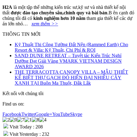
H2A
là một tập thể những kiến trúc sư,kỹ sư và nhà thiết kế nội
thất
đ
ượ
c
đà
o t
ạ
o chuy
ê
n s
â
u,ch
í
nh quy v
à
b
à
i b
ả
n
.B ên cạnh đó
chúng tôi đã có
kinh nghi
ệ
m h
ơ
n 10 n
ă
m
tham gia thiết kế các dự
án lớn nhỏ…
xem thêm >>
THÔNG TIN MỚI
Kỹ Thuật Thi Công Tường Đất Nện (Rammed Earth) Cho
Resort & Villa: Kỹ Thuật, Chi Phí & ROI
SAND DUNE RETREAT – Tuyệt tác Kiến Trúc Nghỉ
Dưỡng Đạt Giải Vàng VMARK VIETNAM DESIGN
AWARD 2026
THE TERRACOTTA CANOPY VILLA – MẪU THIẾT
KẾ BIỆT THỰ GẠCH ĐỎ HIỆN ĐẠI NHIỀU CÂY
XANH TẠI Buôn Ma Thuột, Đắk Lắk
Kết nối với chúng tôi
Find us on:
Facebook
Twitter
Google+
YouTube
Skype
Visit Today : 208
Visit Yesterday : 232