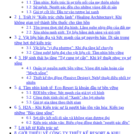
Tầm nhìn: Kiến trúc là sự tiếp nối của mẹ thiên nhiên
Sứ mệnh: Người gác đền cho những vùng đất di sản
Giá trị cốt lõi: Đầu tư vào tương lai xanh
1. Triết lý “Kiến trúc chữa lành” (Healing Architecture): Khi
không gian trở thành liều thuốc cho tâm hồn
Tôn trọng thực thể địa hình: Lắng nghe nhịp đập của đất mẹ
Xóa nhòa ranh giới: Trị liệu bằng ánh sáng và gió trời
2. Vật liệu bản địa và Sức mạnh của sự nguyên bản: Di sản trong
từng hơi thở kiến trúc
Vật liệu “vị địa phương”: Khi địa tầng kể chuyện
Công nghệ hiện đại cho vật liệu cũ: Tầm nhìn bền vững
3. Hệ sinh thái hạ tầng “Tự cung tự cấp”: Khi kỹ thuật phục vụ sự
sống
Quản trị nguồn nước bền vững: Vòng đời tuần hoàn của
“Mạch sống”
Thiết kế thụ động (Passive Design): Nghệ thuật điều phối tự
nhiên
4. Tầm nhìn kinh tế: Eco-Resort là khoản đầu tư bền vững
ROI bền vững: Sức mạnh của giá trị vô hình
Công thức tính chỉ số “Xanh” cho lợi nhuận
Giá trị gia tăng theo thời gian
5. H2A – Khi Kiến trúc sư là người bảo tồn văn hóa: Kiến tạo
những “Bảo tàng sống”
Sợi dây kết nối di sản và không gian đương đại
Kiến trúc nhân văn: Biến cộng đồng thành “người gác đền”
Lời kết từ Kiến trúc sư:
GIỚI THIỆU VỀ CÔNG TY THIẾT KẾ RESORT & KHU