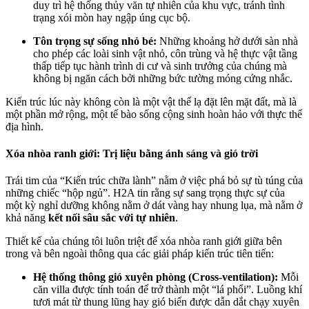
duy trì hệ thống thủy văn tự nhiên của khu vực, tránh tình
trạng xói mòn hay ngập úng cục bộ.
Tôn trọng sự sống nhỏ bé:
Những khoảng hở dưới sàn nhà
cho phép các loài sinh vật nhỏ, côn trùng và hệ thực vật tầng
thấp tiếp tục hành trình di cư và sinh trưởng của chúng mà
không bị ngăn cách bởi những bức tường móng cứng nhắc.
Kiến trúc lúc này không còn là một vật thể lạ đặt lên mặt đất, mà là
một phần mở rộng, một tế bào sống cộng sinh hoàn hảo với thực thể
địa hình.
Xóa nhòa ranh giới: Trị liệu bằng ánh sáng và gió trời
Trái tim của “Kiến trúc chữa lành” nằm ở việc phá bỏ sự tù túng của
những chiếc “hộp ngủ”. H2A tin rằng sự sang trọng thực sự của
một kỳ nghỉ dưỡng không nằm ở dát vàng hay nhung lụa, mà nằm ở
khả năng
kết nối sâu sắc với tự nhiên
.
Thiết kế của chúng tôi luôn triệt để xóa nhòa ranh giới giữa bên
trong và bên ngoài thông qua các giải pháp kiến trúc tiên tiến:
Hệ thống thông gió xuyên phòng (Cross-ventilation):
Mỗi
căn villa được tính toán để trở thành một “lá phổi”. Luồng khí
tươi mát từ thung lũng hay gió biển được dẫn dắt chạy xuyên