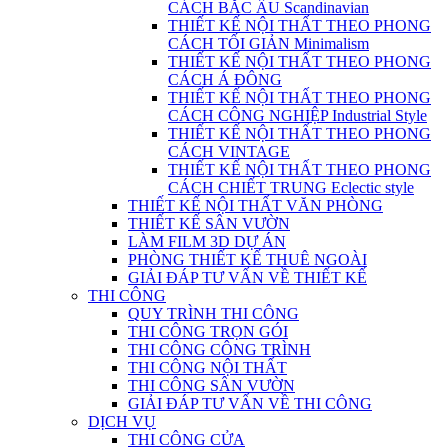
CÁCH BẮC ÂU Scandinavian
THIẾT KẾ NỘI THẤT THEO PHONG
CÁCH TỐI GIẢN Minimalism
THIẾT KẾ NỘI THẤT THEO PHONG
CÁCH Á ĐÔNG
THIẾT KẾ NỘI THẤT THEO PHONG
CÁCH CÔNG NGHIỆP Industrial Style
THIẾT KẾ NỘI THẤT THEO PHONG
CÁCH VINTAGE
THIẾT KẾ NỘI THẤT THEO PHONG
CÁCH CHIẾT TRUNG Eclectic style
THIẾT KẾ NỘI THẤT VĂN PHÒNG
THIẾT KẾ SÂN VƯỜN
LÀM FILM 3D DỰ ÁN
PHÒNG THIẾT KẾ THUÊ NGOÀI
GIẢI ĐÁP TƯ VẤN VỀ THIẾT KẾ
THI CÔNG
QUY TRÌNH THI CÔNG
THI CÔNG TRỌN GÓI
THI CÔNG CÔNG TRÌNH
THI CÔNG NỘI THẤT
THI CÔNG SÂN VƯỜN
GIẢI ĐÁP TƯ VẤN VỀ THI CÔNG
DỊCH VỤ
THI CÔNG CỬA