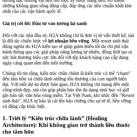
đương đại, những vật liệu thô mộc ấy được nâng tầm, trở thành
những không gian sống đẳng cấp, đáp ứng các tiêu chuẩn khắt khe
nhất của các vận hành quốc tế.
Giá trị cốt lõi: Đầu tư vào tương lai xanh
Đối với các nhà đầu tư, H2A không chỉ là đơn vị tư vấn thiết kế, mà
là đối tác chiến lược về
lợi nhuận bền vững
. Một resort sinh thái
đúng nghĩa do H2A kiến tạo sẽ giúp giảm thiểu tối đa chi phí vận
hành thông qua các giải pháp năng lượng tự nhiên, đồng thời tạo ra
sức hút thương hiệu cực lớn đối với tệp khách hàng cao cấp đang
ngày càng quan tâm đến môi trường.
Chúng tôi tin rằng, kiến trúc chân chính là kiến trúc có thể “chạm”
đến tâm hồn và chữa lành những tổn thương của con người hiện
đại. Với mỗi dự án được bàn giao, H2A không chỉ mang đến một
công trình đẹp, mà còn góp phần bảo tồn đa dạng sinh học và giữ
gìn bản sắc văn hóa vùng miền. Tại Việt Nam, khi nhắc đến “Resort
sinh thái”, H2A tự hào là cái tên bảo chứng cho sự tử tế, bền vững
và đẳng cấp khác biệt.
1. Triết lý “Kiến trúc chữa lành” (Healing
Architecture): Khi không gian trở thành liều thuốc
cho tâm hồn