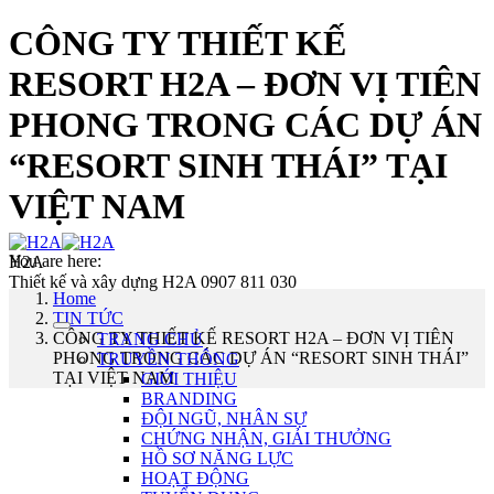
CÔNG TY THIẾT KẾ
RESORT H2A – ĐƠN VỊ TIÊN
PHONG TRONG CÁC DỰ ÁN
“RESORT SINH THÁI” TẠI
VIỆT NAM
You are here:
H2A
Thiết kế và xây dựng H2A 0907 811 030
Home
TIN TỨC
CÔNG TY THIẾT KẾ RESORT H2A – ĐƠN VỊ TIÊN
TRANG CHỦ
PHONG TRONG CÁC DỰ ÁN “RESORT SINH THÁI”
TRUYỀN THÔNG
TẠI VIỆT NAM
GIỚI THIỆU
BRANDING
ĐỘI NGŨ, NHÂN SỰ
CHỨNG NHẬN, GIẢI THƯỞNG
HỒ SƠ NĂNG LỰC
HOẠT ĐỘNG