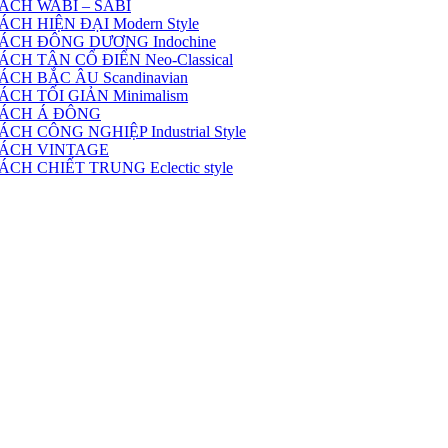
ÁCH WABI – SABI
H HIỆN ĐẠI Modern Style
ÁCH ĐÔNG DƯƠNG Indochine
H TÂN CỔ ĐIỂN Neo-Classical
CH BẮC ÂU Scandinavian
CH TỐI GIẢN Minimalism
CÁCH Á ĐÔNG
 CÔNG NGHIỆP Industrial Style
CÁCH VINTAGE
H CHIẾT TRUNG Eclectic style