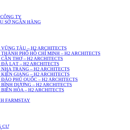
 CÔNG TY
RỤ SỞ NGÂN HÀNG
 VŨNG TÀU – H2 ARCHITECTS
 THÀNH PHỐ HỒ CHÍ MINH – H2 ARCHITECTS
 CẦN THƠ – H2 ARCHITECTS
 ĐÀ LẠT – H2 ARCHITECTS
 NHA TRANG – H2 ARCHITECTS
 KIÊN GIANG – H2 ARCHITECTS
 ĐẢO PHÚ QUỐC – H2 ARCHITECTS
 BÌNH DƯƠNG – H2 ARCHITECTS
 BIÊN HÒA – H2 ARCHITECTS
ÌNH FARMSTAY
G CƯ