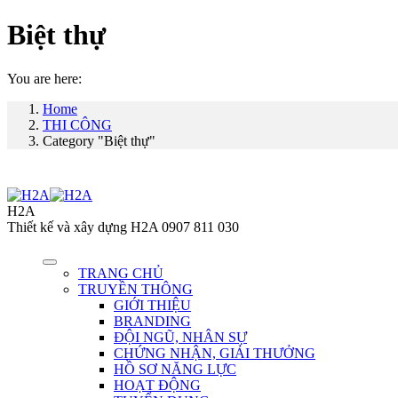
Biệt thự
You are here:
Home
THI CÔNG
Category "Biệt thự"
H2A
Thiết kế và xây dựng H2A 0907 811 030
TRANG CHỦ
TRUYỀN THÔNG
GIỚI THIỆU
BRANDING
ĐỘI NGŨ, NHÂN SỰ
CHỨNG NHẬN, GIẢI THƯỞNG
HỒ SƠ NĂNG LỰC
HOẠT ĐỘNG