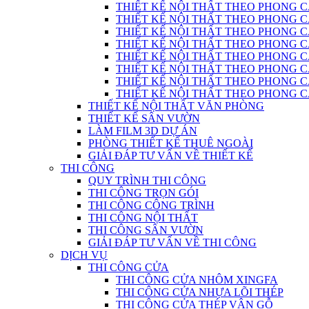
THIẾT KẾ NỘI THẤT THEO PHONG C
THIẾT KẾ NỘI THẤT THEO PHONG CÁC
THIẾT KẾ NỘI THẤT THEO PHONG CÁ
THIẾT KẾ NỘI THẤT THEO PHONG CÁ
THIẾT KẾ NỘI THẤT THEO PHONG 
THIẾT KẾ NỘI THẤT THEO PHONG CÁCH
THIẾT KẾ NỘI THẤT THEO PHONG 
THIẾT KẾ NỘI THẤT THEO PHONG CÁC
THIẾT KẾ NỘI THẤT VĂN PHÒNG
THIẾT KẾ SÂN VƯỜN
LÀM FILM 3D DỰ ÁN
PHÒNG THIẾT KẾ THUÊ NGOÀI
GIẢI ĐÁP TƯ VẤN VỀ THIẾT KẾ
THI CÔNG
QUY TRÌNH THI CÔNG
THI CÔNG TRỌN GÓI
THI CÔNG CÔNG TRÌNH
THI CÔNG NỘI THẤT
THI CÔNG SÂN VƯỜN
GIẢI ĐÁP TƯ VẤN VỀ THI CÔNG
DỊCH VỤ
THI CÔNG CỬA
THI CÔNG CỬA NHÔM XINGFA
THI CÔNG CỬA NHỰA LÕI THÉP
THI CÔNG CỬA THÉP VÂN GỖ