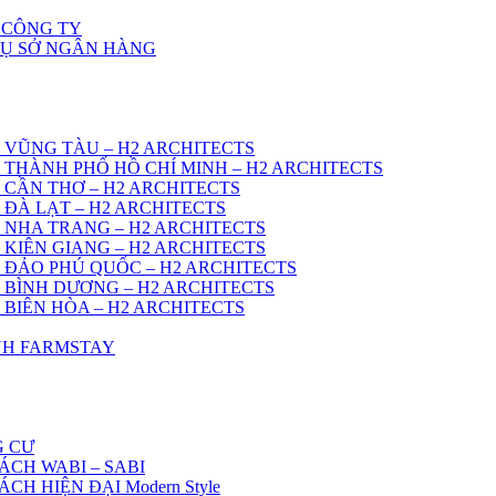
 CÔNG TY
RỤ SỞ NGÂN HÀNG
 VŨNG TÀU – H2 ARCHITECTS
 THÀNH PHỐ HỒ CHÍ MINH – H2 ARCHITECTS
 CẦN THƠ – H2 ARCHITECTS
 ĐÀ LẠT – H2 ARCHITECTS
 NHA TRANG – H2 ARCHITECTS
 KIÊN GIANG – H2 ARCHITECTS
 ĐẢO PHÚ QUỐC – H2 ARCHITECTS
 BÌNH DƯƠNG – H2 ARCHITECTS
 BIÊN HÒA – H2 ARCHITECTS
ÌNH FARMSTAY
G CƯ
ÁCH WABI – SABI
H HIỆN ĐẠI Modern Style