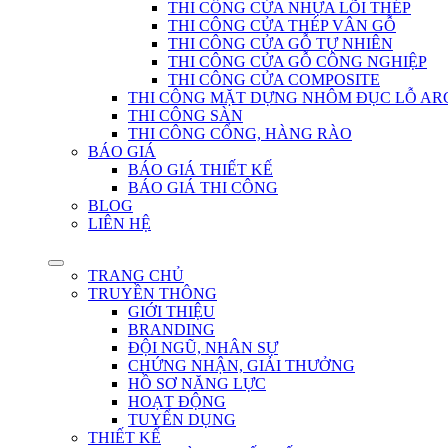
THI CÔNG CỬA NHỰA LÕI THÉP
THI CÔNG CỬA THÉP VÂN GỖ
THI CÔNG CỬA GỖ TỰ NHIÊN
THI CÔNG CỬA GỖ CÔNG NGHIỆP
THI CÔNG CỬA COMPOSITE
THI CÔNG MẶT DỰNG NHÔM ĐỤC LỖ AR
THI CÔNG SÀN
THI CÔNG CỔNG, HÀNG RÀO
BÁO GIÁ
BÁO GIÁ THIẾT KẾ
BÁO GIÁ THI CÔNG
BLOG
LIÊN HỆ
TRANG CHỦ
TRUYỀN THÔNG
GIỚI THIỆU
BRANDING
ĐỘI NGŨ, NHÂN SỰ
CHỨNG NHẬN, GIẢI THƯỞNG
HỒ SƠ NĂNG LỰC
HOẠT ĐỘNG
TUYỂN DỤNG
THIẾT KẾ