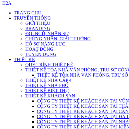
H2A
TRANG CHỦ
TRUYỀN THÔNG
GIỚI THIỆU
BRANDING
ĐỘI NGŨ, NHÂN SỰ
CHỨNG NHẬN, GIẢI THƯỞNG
HỒ SƠ NĂNG LỰC
HOẠT ĐỘNG
TUYỂN DỤNG
THIẾT KẾ
QUY TRÌNH THIẾT KẾ
THIẾT KẾ TÒA NHÀ VĂN PHÒNG, TRỤ SỞ CÔN
THIẾT KẾ TÒA NHÀ VĂN PHÒNG, TRỤ S
THIẾT KẾ NHÀ CẤP 4
THIẾT KẾ NHÀ PHỐ
THIẾT KẾ BIỆT THỰ
THIẾT KẾ KHÁCH SẠN
CÔNG TY THIẾT KẾ KHÁCH SẠN TẠI VŨN
CÔNG TY THIẾT KẾ KHÁCH SẠN TẠI THÀ
CÔNG TY THIẾT KẾ KHÁCH SẠN TẠI CẦN
CÔNG TY THIẾT KẾ KHÁCH SẠN TẠI ĐÀ L
CÔNG TY THIẾT KẾ KHÁCH SẠN TẠI NHA
CÔNG TY THIẾT KẾ KHÁCH SẠN TẠI KIÊN