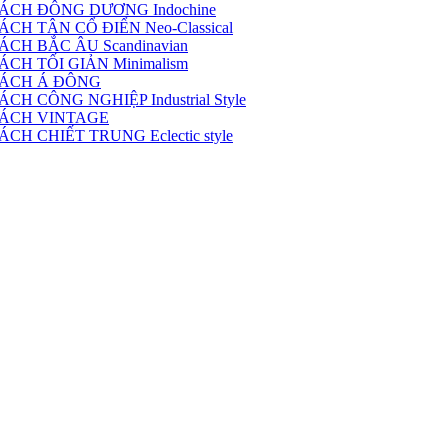
ÁCH ĐÔNG DƯƠNG Indochine
H TÂN CỔ ĐIỂN Neo-Classical
CH BẮC ÂU Scandinavian
CH TỐI GIẢN Minimalism
CÁCH Á ĐÔNG
 CÔNG NGHIỆP Industrial Style
CÁCH VINTAGE
H CHIẾT TRUNG Eclectic style