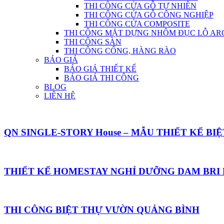
THI CÔNG CỬA GỖ TỰ NHIÊN
THI CÔNG CỬA GỖ CÔNG NGHIỆP
THI CÔNG CỬA COMPOSITE
THI CÔNG MẶT DỰNG NHÔM ĐỤC LỖ AR
THI CÔNG SÀN
THI CÔNG CỔNG, HÀNG RÀO
BÁO GIÁ
BÁO GIÁ THIẾT KẾ
BÁO GIÁ THI CÔNG
BLOG
LIÊN HỆ
QN SINGLE-STORY House – MẪU THIẾT KẾ B
THIẾT KẾ HOMESTAY NGHỈ DƯỠNG DAM BRI
THI CÔNG BIỆT THỰ VƯỜN QUẢNG BÌNH